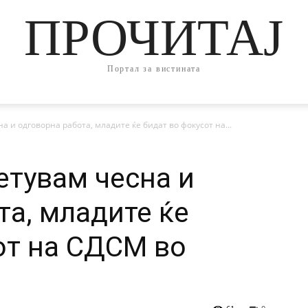
ПРОЧИТАЈ
Портал за вистината
а и одговорна работа, младите ќе бидат во фокусот на...
етувам чесна и
та, младите ќе
от на СДСМ во