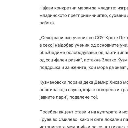
Најави конкретни мерки за младите: изгр
младинското претприемништво, субвенции
работа.
„Секој запишан ученик во СОУ ‘Крсте Пет
а секој најдобар ученик од основните уч
обезбедиме ослободување од партиципациј
од социјален ризик“, истакна Златко Куз
поддршка и за жените, кои мора да знаат
Кузмановски порача дека Демир Хисар мо
општина која слуша, која е отворена и тр
јавните пари“, подвлече тој.
Посебен акцент стави и на културата и и
Груев во Смилево, како и сите локални па
историската меморија и да се поттикне л