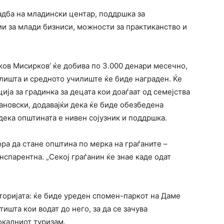
адба на младински центар, поддршка за
 за млади бизниси, можности за практиканство и
ков Мисирков’ ќе добива по 3.000 денари месечно,
илишта и средното училиште ќе биде награден. Ќе
а за градинка за децата кои доаѓаат од семејства
мановски, додавајќи дека ќе биде обезбедена
 дека општината е нивен сојузник и поддршка.
ра да стане општина по мерка на граѓаните –
анспарентна. „Секој граѓанин ќе знае каде одат
сторијата: ќе биде уреден спомен-паркот на Даме
тишта кои водат до него, за да се зачува
окалниот туризам.