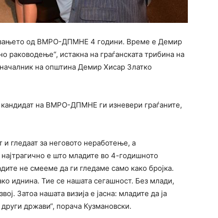
увањето од ВМРО-ДПМНЕ 4 години. Време е Демир
но раководење“, истакна на граѓанската трибина на
оначалник на општина Демир Хисар Златко
 кандидат на ВМРО-ДПМНЕ ги изневери граѓаните,
 и гледаат за неговото неработење, а
, најтрагично е што младите во 4-годишното
ите не смееме да ги гледаме само како бројка.
ко иднина. Тие се нашата сегашност. Без млади,
ој. Затоа нашата визија е јасна: младите да ја
о други држави“, порача Кузмановски.