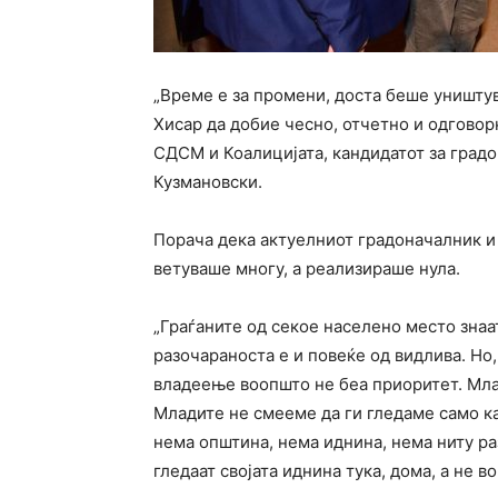
„Време е за промени, доста беше уништ
Хисар да добие чесно, отчетно и одговор
СДСМ и Коалицијата, кандидатот за град
Кузмановски.
Порача дека актуелниот градоначалник и
ветуваше многу, а реализираше нула.
„Граѓаните од секое населено место знаат
разочараноста е и повеќе од видлива. Но
владеење воопшто не беа приоритет. Млад
Младите не смееме да ги гледаме само ка
нема општина, нема иднина, нема ниту разв
гледаат својата иднина тука, дома, а не в