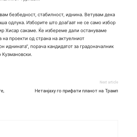
вам безбедност, стабилност, иднина. Ветувам дека
наша одлука. Изборите што доаѓаат не се само избор
ир Хисар сакаме. Ќе избереме дали остануваме
а на проекти од страна на актуелниот
н иднината“, порача кандидатот за градоначалник
 Кузмановски.
Next article
е,
Нетанјаху го прифати планот на Трамп