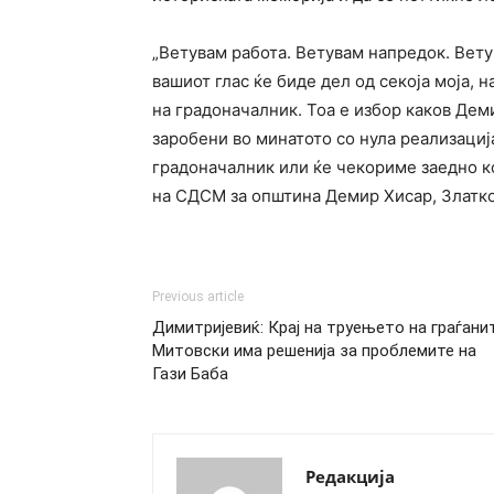
„Ветувам работа. Ветувам напредок. Вету
вашиот глас ќе биде дел од секоја моја, 
на градоначалник. Тоа е избор каков Дем
заробени во минатото со нула реализациј
градоначалник или ќе чекориме заедно ко
на СДСМ за општина Демир Хисар, Златко
Previous article
Димитријевиќ: Крај на труењето на граѓанит
Митовски има решенија за проблемите на
Гази Баба
Редакција