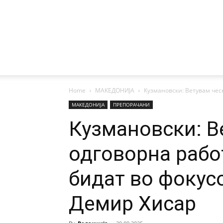
Home
МАКЕДОНИЈА
Кузмановски: Ветувам чесн
МАКЕДОНИЈА
ПРЕПОРАЧАНИ
Кузмановски: В
одговорна рабо
бидат во фокус
Демир Хисар