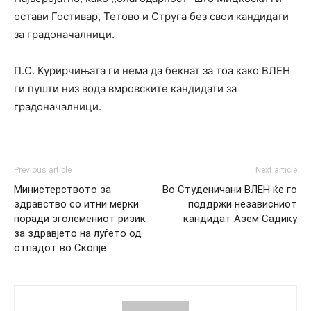
остави Гостивар, Тетово и Струга без свои кандидати
за градоначалници.
П.С. Курирчињата ги нема да бекнат за тоа како ВЛЕН
ги пушти низ вода вмровските кандидати за
градоначалници.
Previous article
Next article
Министерството за
Во Студеничани ВЛЕН ќе го
здравство со итни мерки
поддржи независниот
поради зголемениот ризик
кандидат Азем Садику
за здравјето на луѓето од
отпадот во Скопје