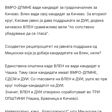
ВМРО-ДПМНЕ вади кандидат за градоначалник за
Кичево. Влен вади свој кандидат за Кичево. За вториот
круг, Касами јавно ја дава поддршката за ДУИ, додека
кичевско ВЛЕН срамежливо вели “по сопствено
убедување да се гласа”.
Соодветен реципроцитет на јавната поддршка од
Мицкоски која ја добија кандидатите на Влен, нели?
Единствена општина каде ВЛЕН не вади кандидат е
Чашка. Таму свои кандидати имаат ВМРО-ДПМНЕ,
СДСМ и ДУИ. Со гласовите на ВЛЕН и ДУИ, уште во прв
круг победи кандидатот на ДУИ.
Значит, ВЛЕН и ДУИ отворено соработуваат во ТРИ
ОПШТИНИ (Чашка, Брвеница и Кичево).
Најверојатно, како ,,благодарност” што Мицкоски ги