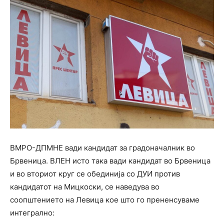
ВМРО-ДПМНЕ вади кандидат за градоначалник во
Брвеница. ВЛЕН исто така вади кандидат во Брвеница
и во вториот круг се обединија со ДУИ против
кандидатот на Мицкоски, се наведува во
соопштението на Левица кое што го прененсуваме
интегрално: