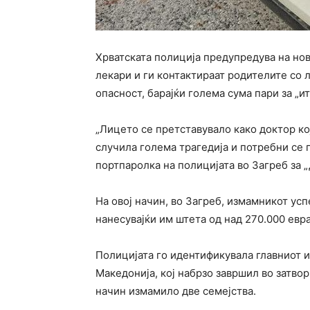
Хрватската полиција предупредува на нов
лекари и ги контактираат родителите со 
опасност, барајќи голема сума пари за „и
„Лицето се претставувало како доктор ко
случила голема трагедија и потребни се п
портпаролка на полицијата во Загреб за 
На овој начин, во Загреб, измамникот усп
нанесувајќи им штета од над 270.000 евра
Полицијата го идентификувала главниот 
Македонија, кој набрзо завршил во затвор
начин измамило две семејства.