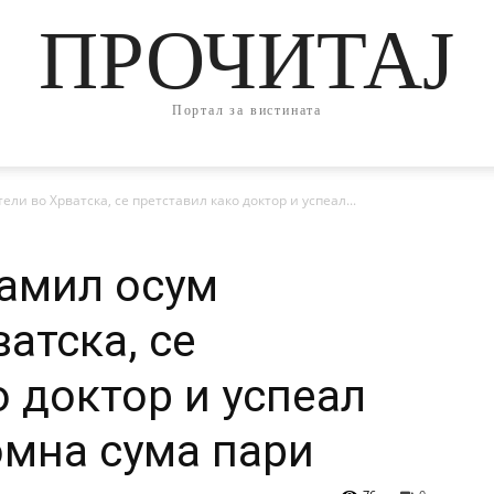
ПРОЧИТАЈ
Портал за вистината
и во Хрватска, се претставил како доктор и успеал...
амил осум
атска, се
о доктор и успеал
омна сума пари