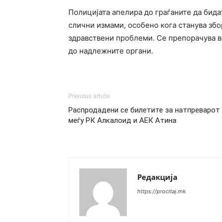
Полицијата апелира до граѓаните да бида
слични измами, особено кога станува збо
здравствени проблеми. Се препорачува в
до надлежните органи.
Previous article
Распродадени се билетите за натпреварот
меѓу РК Алкалоид и АЕК Атина
Редакција
https://procitaj.mk