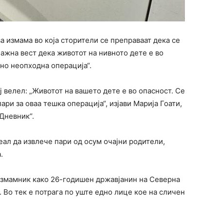
а измама во која сторители се преправаат дека се
лажна вест дека животот на нивното дете е во
тно неопходна операција“.
ј велел: „Животот на вашето дете е во опасност. Се
ари за оваа тешка операција“, изјави Марија Гоати,
„Дневник“.
еал да извлече пари од осум очајни родители,
.
измамник како 26-годишен државјанин на Северна
. Во тек е потрага по уште едно лице кое на сличен