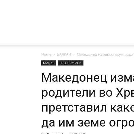
Home
БАЛКАН
Македонец измамил осум родител
БАЛКАН
ПРЕПОРАЧАНИ
Македонец изм
родители во Хрв
претставил как
да им земе огр