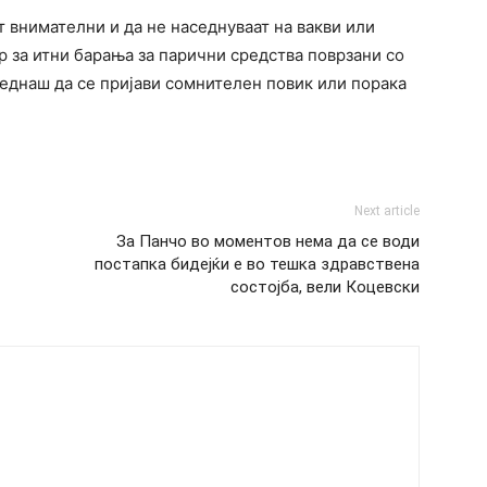
т внимателни и да не наседнуваат на вакви или
р за итни барања за парични средства поврзани со
еднаш да се пријави сомнителен повик или порака
Next article
За Панчо во моментов нема да се води
постапка бидејќи е во тешка здравствена
состојба, вели Коцевски