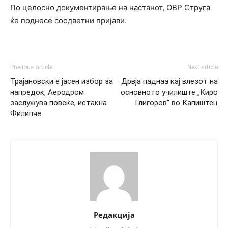
По целосно документирање на настанот, ОВР Струга
ќе поднесе соодветни пријави.
Previous article
Next article
Трајановски е јасен избор за
Дрвја паднаа кај влезот на
напредок, Аеродром
основното училиште „Киро
заслужува повеќе, истакна
Глигоров“ во Капиштец
Филипче
Редакција