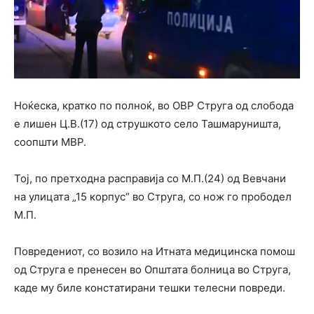
Ноќеска, кратко по полноќ, во ОВР Струга од слобода
е лишен Ц.В.(17) од струшкото село Ташмаруништа,
соопшти МВР.
Тој, по претходна расправија со М.П.(24) од Вевчани
на улицата „15 корпус“ во Струга, со нож го прободел
М.П.
Повредениот, со возило на Итната медицинска помош
од Струга е пренесен во Општата болница во Струга,
каде му биле констатирани тешки телесни повреди.