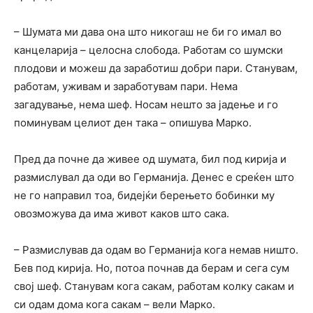
– Шумата ми дава она што никогаш не би го имал во
канцеларија – целосна слобода. Работам со шумски
плодови и можеш да заработиш добри пари. Станувам,
работам, уживам и заработувам пари. Нема
загадување, нема шеф. Носам нешто за јадење и го
поминувам целиот ден така – опишува Марко.
Пред да почне да живее од шумата, бил под кирија и
размислувал да оди во Германија. Денес е среќен што
не го направил тоа, бидејќи берењето бобинки му
овозможува да има живот каков што сака.
– Размислував да одам во Германија кога немав ништо.
Бев под кирија. Но, потоа почнав да берам и сега сум
свој шеф. Станувам кога сакам, работам колку сакам и
си одам дома кога сакам – вели Марко.