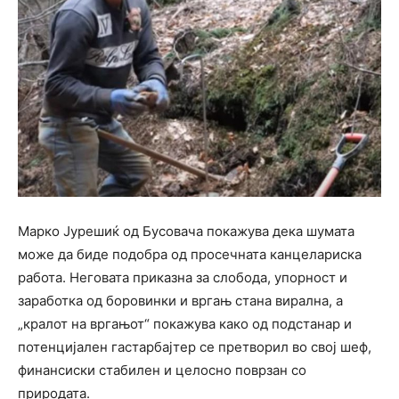
Марко Јурешиќ од Бусовача покажува дека шумата
може да биде подобра од просечната канцелариска
работа. Неговата приказна за слобода, упорност и
заработка од боровинки и вргањ стана вирална, а
„кралот на вргањот“ покажува како од подстанар и
потенцијален гастарбајтер се претворил во свој шеф,
финансиски стабилен и целосно поврзан со
природата.