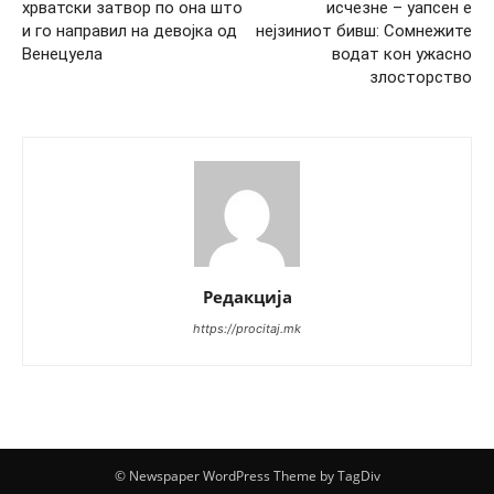
хрватски затвор по она што
исчезне – уапсен е
и го направил на девојка од
нејзиниот бивш: Сомнежите
Венецуела
водат кон ужасно
злосторство
Редакција
https://procitaj.mk
© Newspaper WordPress Theme by TagDiv