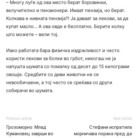
– Многу луѓе од ова место берат боровинки,
вклучително и пензионери. Имаат пензија, но берат.
Колкава е нивната пензија?! Ја даваат за лекови, за да
купат масло… А ова овде е бесплатно. Берите колку
што можете – вели тој.
Иако работата бара физичка издржливост и често
користи лекови за болки во грбот, никогаш не ја
напушта шумата со помалку од десет до 15 килограми
овошје. Средбите со диви животни не се
невообичаени, а тој често се среќава со други
собирачи во шумата.
Previous article
Next article
Грозоморно: Млад
Стефани испратила
Кумановец заврши во
морничава порака пред да