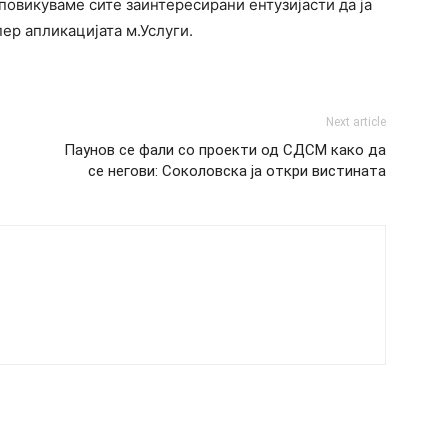
и повикуваме сите заинтересирани ентузијасти да ја
пер апликацијата м.Услуги.
Next article
Паунов се фали со проекти од СДСМ како да
се негови: Соколовска ја откри вистината