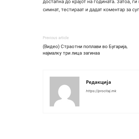
достапна до крајот на годината. Затоа, г
симнат, тестираат и дадат коментар за су
Previous article
(Видео) Страотни поплави во Бугарија,
најмалку три лица загинаа
Редакција
https://procitaj.mk