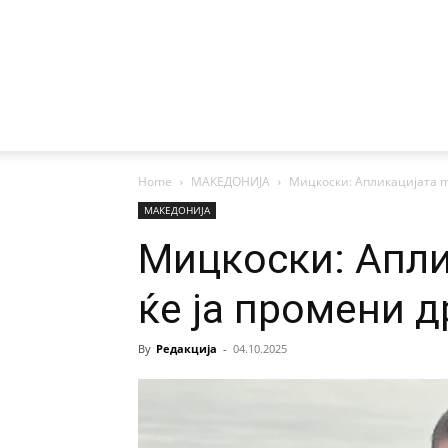
Home
МАКЕДОНИЈА
Мицкоски: Aпликацијата m.
МАКЕДОНИЈА
Мицкоски: Aпли
ќе ја промени 
By
Редакција
-
04.10.2025