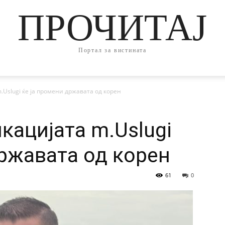
ПРОЧИТАЈ
Портал за вистината
Uslugi ќе ја промени државата од корен
кацијата m.Uslugi
државата од корен
61
0