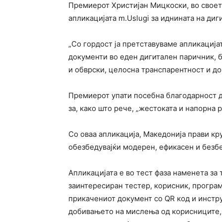
Премиерот Христијан Мицкоски, во своето
апликацијата m.Uslugi за иднината на ди
„Со гордост ја претставуваме апликацијат
документи во еден дигитален паричник, б
и обврски, целосна транспарентност и до
Премиерот упати посебна благодарност 
за, како што рече, „жестоката и напорна р
Со оваа апликација, Македонија прави кр
обезбедувајќи модерен, ефикасен и безбед
Апликацијата е во тест фаза наменета за
заинтересиран тестер, корисник, програм
прикачениот документ со QR код и инстр
добивањето на мислења од корисниците, 