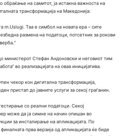
 обраќање на самитот, ја истакна важноста на
гиталната трансформација на Македонија:
а m.Uslugi. Таа е симбол на новата ера – сите
езбедна размена на податоци, потсетник за рокови
верба.“
до министерот Стефан Андоновски и неговиот тим
абота“ во реализацијата на оваа иницијатива.
упен чекор кон дигитална трансформација,
ен пристап до јавните услуги за секој граѓанин.
 тестирање со реални податоци. Секој
ер може да ја симне на начин опишан во
укции за инсталирање на апликацијата. По
финалната прва верзија од апликацијата ќе биде