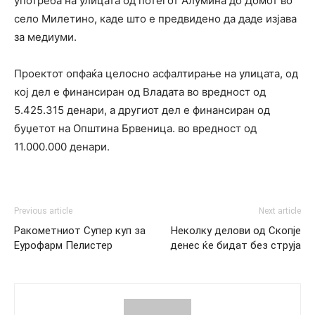
употреба на улицата од потегот Алумина до Домот во
село Милетино, каде што е предвидено да даде изјава
за медиуми.
Проектот опфаќа целосно асфалтирање на улицата, од
кој дел е финансиран од Владата во вредност од
5.425.315 денари, а другиот дел е финансиран од
буџетот на Општина Брвеница. во вредност од
11.000.000 денари.
Previous article
Next article
Ракометниот Супер куп за
Неколку делови од Скопје
Еурофарм Пелистер
денес ќе бидат без струја