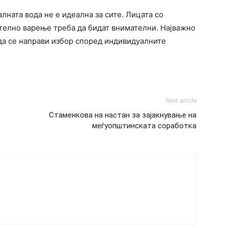
лната вода не е идеална за сите. Лицата со
ително варење треба да бидат внимателни. Најважно
 да се направи избор според индивидуалните
Next article
Стаменкова на настан за зајакнување на
меѓуопштинската соработка