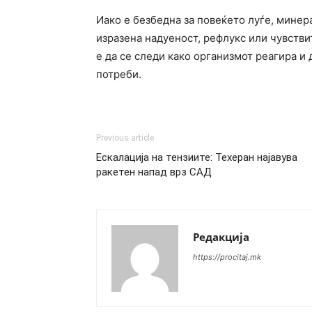
Иако е безбедна за повеќето луѓе, минера
изразена надуеност, рефлукс или чувств
е да се следи како организмот реагира и
потреби.
Previous article
Ескалација на тензиите: Техеран најавува
ракетен напад врз САД
Редакција
https://procitaj.mk