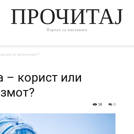
ПРОЧИТАЈ
Портал за вистината
 ризик за организмот?
 – корист или
измот?
58
0