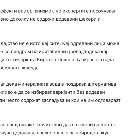
ефекти врз организмот, но експертите посочуваат
обено доколку не содржи додадени шеќери и
 дејство не е исто кај сите. Кај одредени лица може
ие со синдром на иритабилни црева, додека кај
 диететичарката Кирстен Џексон, газираната вода
ироидната жлезда.
ат дека минералната вода е поздрава алтернатива
чливо е да се избираат варијанти без додаден
ди често содржат засладувачи кои не им одговараат
лна вода може значително да го намали внесот на
рачува додавање свежо овошје за природен вкус.