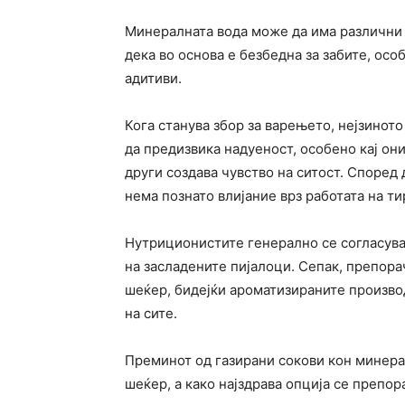
Минералната вода може да има различни 
дека во основа е безбедна за забите, ос
адитиви.
Кога станува збор за варењето, нејзиното
да предизвика надуеност, особено кај он
други создава чувство на ситост. Според
нема познато влијание врз работата на т
Нутриционистите генерално се согласува
на засладените пијалоци. Сепак, препора
шеќер, бидејќи ароматизираните произво
на сите.
Преминот од газирани сокови кон минера
шеќер, а како најздрава опција се препо