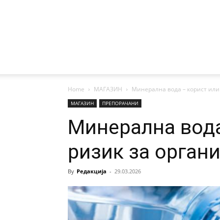
Home
МАГАЗИН
Минерална вода – корист или
МАГАЗИН
ПРЕПОРАЧАНИ
Минерална вода
ризик за орган
By
Редакција
-
29.03.2026