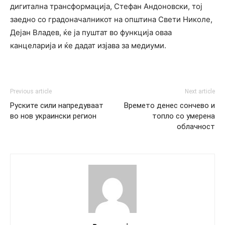
дигитална трансформација, Стефан Андоновски, тој
заедно со градоначалникот на oпштина Свети Николе,
Дејан Владев, ќе ја пуштат во функција оваа
канцеларија и ќе дадат изјава за медиуми.
Previous article
Next article
Руските сили напредуваат
Времето денес сончево и
во нов украински регион
топло со умерена
облачност