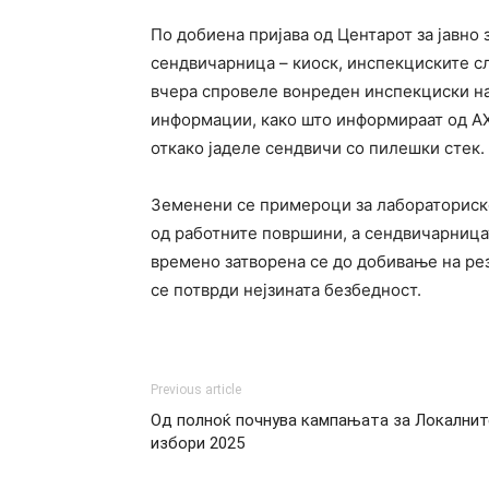
По добиена пријава од Центарот за јавно
сендвичарница – киоск, инспекциските сл
вчера спровеле вонреден инспекциски на
информации, како што информираат од АХ
откако јаделе сендвичи со пилешки стек.
Земенени се примероци за лабораториск
од работните површини, а сендвичарница
времено затворена се до добивање на рез
се потврди нејзината безбедност.
Previous article
Од полноќ почнува кампањата за Локалнит
избори 2025