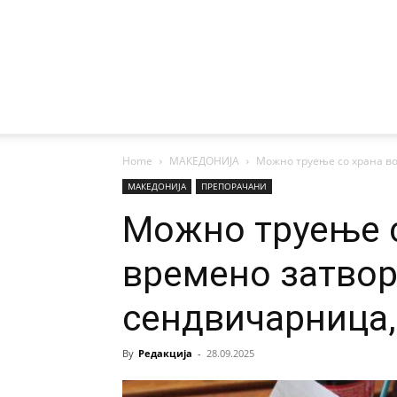
Home
МАКЕДОНИЈА
Можно труење со храна во
МАКЕДОНИЈА
ПРЕПОРАЧАНИ
Можно труење с
времено затво
сендвичарница,
By
Редакција
-
28.09.2025