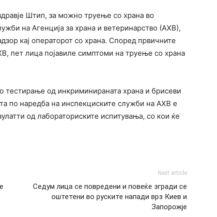
 здравје Штип, за можно труење со храна во
ужби на Агенција за храна и ветеринарство (АХВ),
дзор кај операторот со храна. Според првичните
В, пет лица појавиле симптоми на труење со храна
о тестирање од инкриминираната храна и брисеви
та по наредба на инспекциските служби на АХВ е
улатти од лабораториските испитувања, со кои ќе
Next article
е
Седум лица се повредени и повеќе згради се
оштетени во руските напади врз Киев и
Запорожје