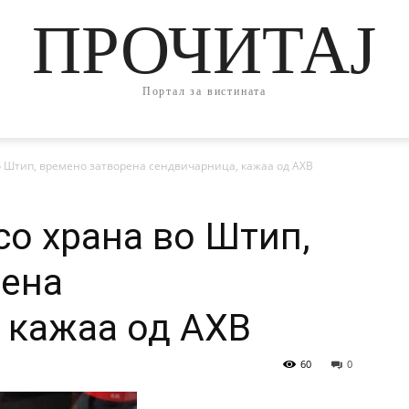
ПРОЧИТАЈ
Портал за вистината
 Штип, времено затворена сендвичарница, кажаа од АХВ
о храна во Штип,
рена
 кажаа од АХВ
60
0