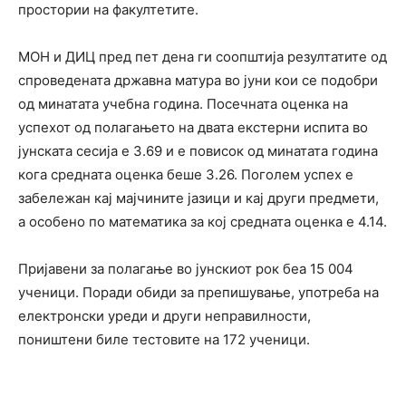
простории на факултетите.
МОН и ДИЦ пред пет дена ги соопштија резултатите од
спроведената државна матура во јуни кои се подобри
од минатата учебна година. Посечната оценка на
успехот од полагањето на двата екстерни испита во
јунската сесија е 3.69 и е повисок од минатата година
кога средната оценка беше 3.26. Поголем успех е
забележан кај мајчините јазици и кај други предмети,
а особено по математика за кој средната оценка е 4.14.
Пријавени за полагање во јунскиот рок беа 15 004
ученици. Поради обиди за препишување, употреба на
електронски уреди и други неправилности,
поништени биле тестовите на 172 ученици.