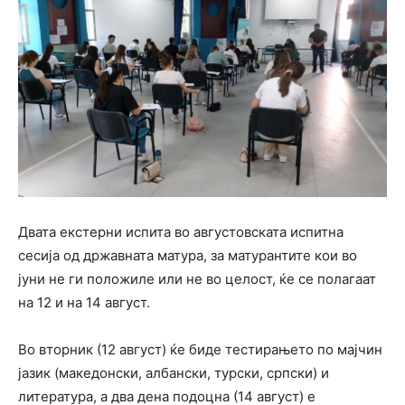
Двата екстерни испита во августовската испитна
сесија од државната матура, за матурантите кои во
јуни не ги положиле или не во целост, ќе се полагаат
на 12 и на 14 август.
Во вторник (12 август) ќе биде тестирањето по мајчин
јазик (македонски, албански, турски, српски) и
литература, а два дена подоцна (14 август) е