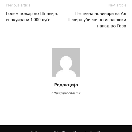
Previous article
Next article
Голем пожар во Шпанија,
Петмина новинари на Ал
евакуирани 1.000 луѓе
Џезира убиени во израелски
напад во Газа
Редакција
https://procitaj.mk