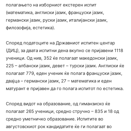
полагањето на изборниот екстерен испит
(математика, англиски јазик, француски јазик,
германски јазик, руски јазик, италијански јазик,
филозофија, естетика).
Според податоците на Државниот испитен центар
(ДИЦ), за двата испитни дена вкупно се пријавени 1118
ученици. Од нив, 352 ќе полагаат македонски јазик,
225 – албански јазик, девет – турски јазик. Англиски ќе
полагаат 779, еден ученик ќе полага француски јазик,
двајца – германски јазик, 27 – математика и еден
матурант е пријавен да го полага испитот по естетика.
Според видот на образование, од гиманзиско ќе
полагаат 265 ученици, средно стручно – 835 и 18 од
средно уметничко образование. Испитите во
августовскиот рок кандидатите ќе ги полагаат во