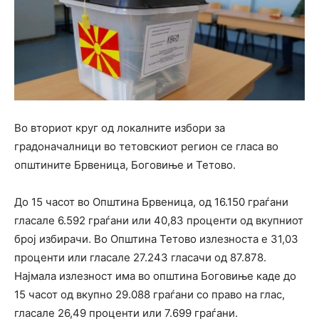
Во вториот круг од локалните избори за
градоначалници во тетовскиот регион се гласа во
општините Брвеница, Боговиње и Тетово.
До 15 часот во Општина Брвеница, од 16.150 граѓани
гласале 6.592 граѓани или 40,83 проценти од вкупниот
број избирачи. Во Општина Тетово излезноста е 31,03
проценти или гласале 27.243 гласачи од 87.878.
Најмала излезност има во општина Боговиње каде до
15 часот од вкупно 29.088 граѓани со право на глас,
гласале 26,49 проценти или 7.699 граѓани.