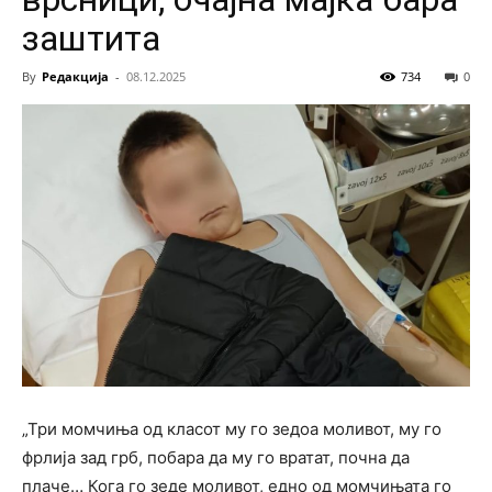
заштита
By
Редакција
-
08.12.2025
734
0
„Три момчиња од класот му го зедоа моливот, му го
фрлија зад грб, побара да му го вратат, почна да
плаче… Кога го зеде моливот, едно од момчињата го