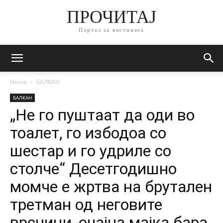
ПРОЧИТАЈ
Портал за вистината
Home
БАЛКАН
БАЛКАН
„Не го пуштаат да оди во
тоалет, го избодоа со
шестар и го удриле со
столче“ Десетгодишно
момче е жртва на брутален
третман од неговите
врсници, очајна мајка бара