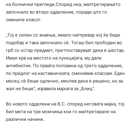
на болнички прегледи.Според неа, малтретирањето
започнало во второ одделение, поради што го
смениле класот.
„Тој е силен со знаење, имало натпревар кој ќе биде
подобар и така започнало сè. Тогаш бил прободен во
грб со остар предмет, претпоставуваат дека е шестар.
Имал крв на местото на пункцијата, му дале
антибиотик. По првата половина од трето одделение,
по предлог на наставничката, сменивме класови. Еден
месец сè беше одлично, мислев дека е решено, но за
жал не беше“, изјавила мајката за „Блиц“.
Во новото одделени на В.С. според неговата мајка, тој
бил мета на три момчиња кои го малтретирале на
различни начини.