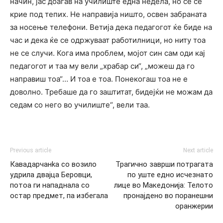
начин, јас доаѓав на училиште една недела, но сè се
крие под тепих. Не направија ништо, освен забраната
за носење телефони. Ветија дека педагогот ќе биде на
час и дека ќе се одржуваат работилници, но ниту тоа
не се случи. Кога има проблем, мојот син сам оди кај
педагогот и таа му вели „храбар си“, „можеш да го
направиш тоа“… И тоа е тоа. Понекогаш тоа не е
доволно. Требаше да го заштитат, бидејќи не можам да
седам со него во училиште“, вели таа.
Previous article
Next article
Кавадарчанka со возило
Трагично заврши потрагата
удрилa двајца Беровци,
по уште едно исчезнато
потоа ги нападналa со
лице во Македонија: Телото
остар предмет, па избегалa
пронајдено во поранешни
оранжерии