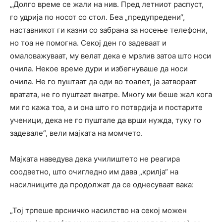
„Долго време се жали на нив. Пред летниот распуст,
го удрија по носот со стол. Беа „предупредени“,
наставникот ги казни со забрана за носење телефони,
но тоа не помогна. Секој ден го задеваат и
омаловажуваат, му велат дека е мрзлив затоа што носи
очила. Некое време дури и избегнуваше да носи
очила. Не го пуштаат да оди во тоалет, ја затвораат
вратата, не го пуштаат внатре. Многу ми беше жал кога
ми го кажа тоа, а и она што го потврдија и постарите
ученици, дека не го пуштале да врши нужда, туку го
задевале“, вели мајката на момчето.
Мајката наведува дека училиштето не реагира
соодветно, што очигледно им дава „крилја“ на
насилниците да продолжат да се однесуваат вака:
„Тој трпеше врсничко насилство на секој можен