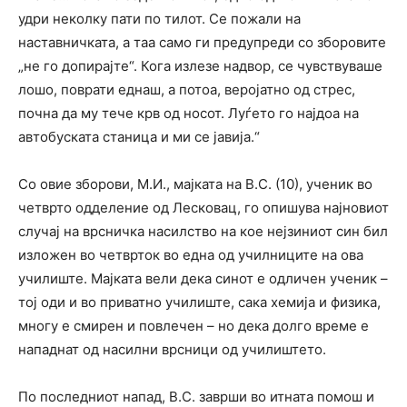
удри неколку пати по тилот. Се пожали на
наставничката, а таа само ги предупреди со зборовите
„не го допирајте“. Кога излезе надвор, се чувствуваше
лошо, поврати еднаш, а потоа, веројатно од стрес,
почна да му тече крв од носот. Луѓето го најдоа на
автобуската станица и ми се јавија.“
Со овие зборови, М.И., мајката на В.С. (10), ученик во
четврто одделение од Лесковац, го опишува најновиот
случај на врсничка насилство на кое нејзиниот син бил
изложен во четврток во една од училниците на ова
училиште. Мајката вели дека синот е одличен ученик –
тој оди и во приватно училиште, сака хемија и физика,
многу е смирен и повлечен – но дека долго време е
нападнат од насилни врсници од училиштето.
По последниот напад, В.С. заврши во итната помош и