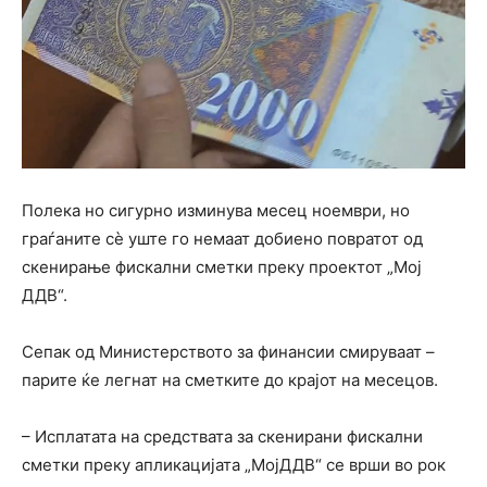
Полека но сигурно изминува месец ноември, но
граѓаните сè уште го немаат добиено повратот од
скенирање фискални сметки преку проектот „Мој
ДДВ“.
Сепак од Министерството за финансии смируваат –
парите ќе легнат на сметките до крајот на месецов.
– Исплатата на средствата за скенирани фискални
сметки преку апликацијата „МојДДВ“ се врши во рок