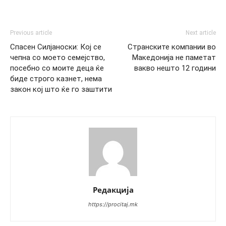
Previous article
Next article
Спасен Силјаноски: Кој се
Странските компании во
чепна со моето семејство,
Македонија не паметат
посебно со моите деца ќе
вакво нешто 12 години
биде строго казнет, нема
закон кој што ќе го заштити
Редакција
https://procitaj.mk