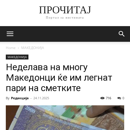
ПРОЧИТАЈ
Портал за вистината
Home
МАКЕДОНИЈА
МАКЕДОНИЈА
Неделава на многу
Македонци ќе им легнат
пари на сметките
By
Редакција
-
24.11.2025
716
0