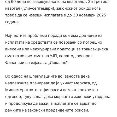
од 60 дена по завршувањето на кварталот. За третиот
квартал (јули–септември), законскиот рок до кога
треба да се изврши исплатата е до 30 ноември 2025
година.
Најчестите проблеми поради кои има доцнење на
исплатата на средствата се поврзани со погрешно
внесени или неажурирани податоци за трансакциска
сметка во системот на УЈП, велат од ресорот
Финансии во изјава за „Локално“.
Во однос на шпекулациите во јавноста дека
надлежните планираат да ја укинат мерката, од
Министерството за финансии немаат конкретен
одговор, туку велат дека мерката е законски утврдена
и продолжува да важи, а исплатите се вршат во
рамките на законски предвидените рокови.