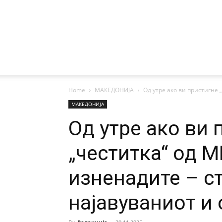
Home
МАКЕДОНИЈА
Од утре ако ви пристигне „
МАКЕДОНИЈА
Од утре ако ви 
„честитка“ од М
изненадите – с
најавуваниот и