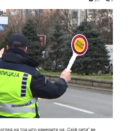
511
0
 оглед на тоа што камерите на „Сејф сити“ ве