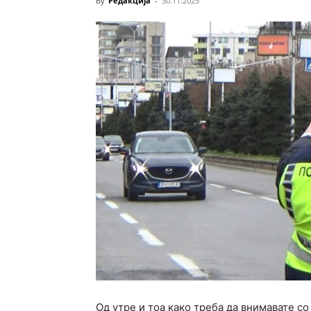
By
Редакција
-
30.11.2025
Од утре и тоа како треба да внимавате со