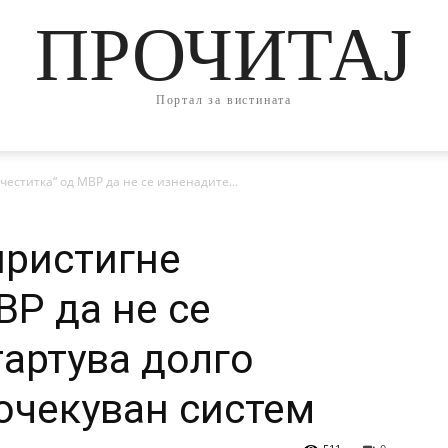
ПРОЧИТАЈ
Портал за вистината
честитка“ од МВР да не се изненадите...
пристигне
ВР да не се
тартува долго
 очекуван систем