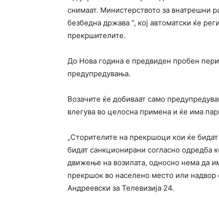
снимаат. Министерството за внатрешни ра
безбедна држава “, кој автоматски ќе ре
прекршителите.
До Нова година е предвиден пробен пери
предупредувања.
Возачите ќе добиваат само предупредувањ
влегува во целосна примена и ќе има пар
„Сторителите на прекршоци кои ќе бидат
бидат санкционирани согласно одредба ко
движење на возилата, односно нема да им
прекршок во населено место или надвор о
Андреевски за Телевизија 24.