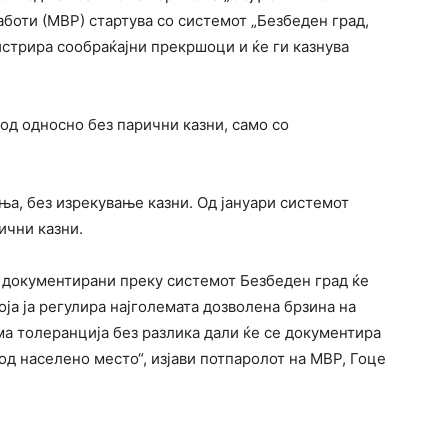
боти (МВР) стартува со системот „Безбеден град,
гистрира сообраќајни прекршоци и ќе ги казнува
од односно без парични казни, само со
а, без изрекување казни. Од јануари системот
ични казни.
 документирани преку системот Безбеден град ќе
ја ја регулира најголемата дозволена брзина на
а толеранција без разлика дали ќе се документира
д населено место“, изјави потпаролот на МВР, Гоце