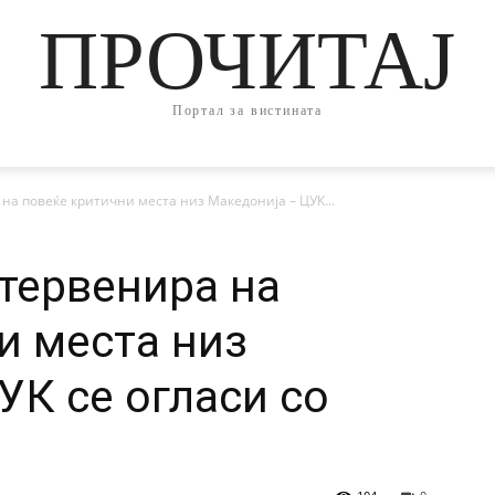
ПРОЧИТАЈ
Портал за вистината
на повеќе критични места низ Македонија – ЦУК...
нтервенира на
и места низ
УК се огласи со