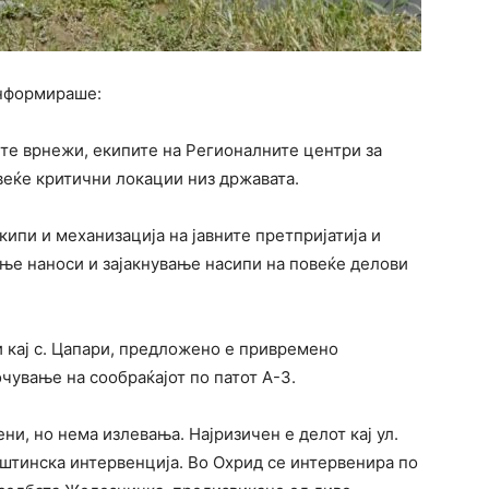
информираше:
те врнежи, екипите на Регионалните центри за
веќе критични локации низ државата.
кипи и механизација на јавните претпријатија и
ње наноси и зајакнување насипи на повеќе делови
и кај с. Цапари, предложено е привремено
чување на сообраќајот по патот А-3.
ни, но нема излевања. Најризичен е делот кај ул.
пштинска интервенција. Во Охрид се интервенира по