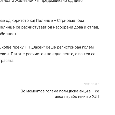
селбата Железничка, предизвикано од диво
зе од коритото кај Пелинце – Стрновац, без
елинце се расчистуваат од насобрани дрва и отпад,
абилност.
Скопје преку НП „Јасен“ беше регистриран голем
екин. Патот е расчистен по една лента, а во тек се
трасата.
Next article
Во моментов голема полициска акција – се
апсат вработени во УЈП