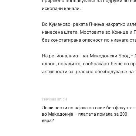
пријавено поплавување на подруми во на
ископани канали.
Во Куманово, реката Пчиња накратко изле
нанесена штета. Мостовите во Коинце и П
без констатирана опасност по нивната ст
На регионалниот пат Македонски Брод – 
одрон, поради кој сообраќајот беше во пр
активности за целосно обезбедување на 
Previous article
Лоши вести во најава за оние без факултет
во Македонија – платата помала за 200
евра?