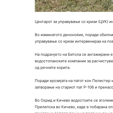
Центарот за управување со кризи (ЦУК) 
Во изминатото деноноќие, поради обилни
управување со кризи интервенираа на по
На подрачјето на Битола се ангажирани е
водостопанските компании за расчистува
од речните корита.
Поради ерозијата на патот кон Пелистер 
затворање на стариот пат Р-106 и пренасо
Во Охрид и Кичево водостоите се зголеме
Прилепска во Кичево, каде е побарана о