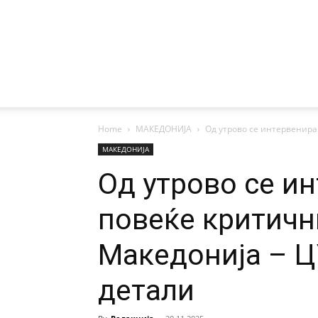
Home
МАКЕДОНИЈА
Од утрово се интервенира 
МАКЕДОНИЈА
Од утрово се и
повеќе критичн
Македонија – Ц
детали