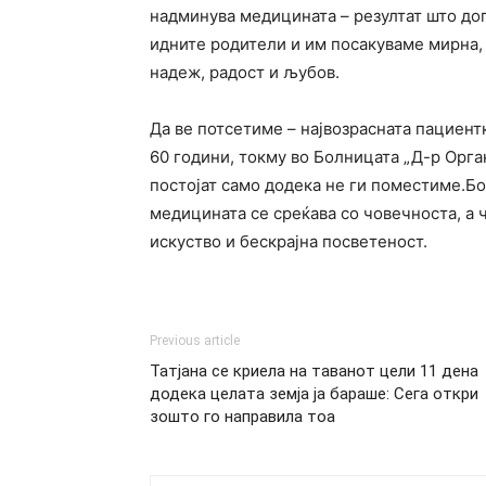
надминува медицината – резултат што до
идните родители и им посакуваме мирна,
надеж, радост и љубов.
Да ве потсетиме – највозрасната пациент
60 години, токму во Болницата „Д-р Орга
постојат само додека не ги поместиме.Бо
медицината се среќава со човечноста, а 
искуство и бескрајна посветеност.
Previous article
Татјана се криела на таванот цели 11 дена
додека целата земја ја бараше: Сега откри
зошто го направила тоа