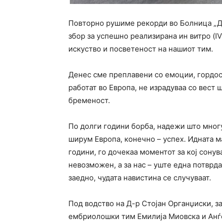
Повторно рушиме рекорди во Болница „Д-
збор за успешно реализирана ин витро (IV
искуство и посветеност на нашиот тим.
Денес сме преплавени со емоции, гордос
работат во Европа, не израдуваа со вест 
бременост.
По долги години борба, надежи што мног
ширум Европа, конечно – успех. Идната ма
години, го дочекаа моментот за кој сону
невозможен, а за нас – уште една потврда
заедно, чудата навистина се случуваат.
Под водство на Д-р Стојан Органџиски, з
ембриолошки тим Емилија Миовска и Анѓе