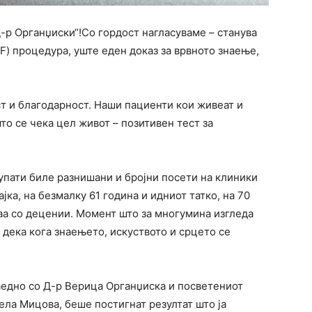
р Органџиски“!Со гордост нагласуваме – станува
F) процедура, уште еден доказ за врвното знаење,
т и благодарност. Наши пациенти кои живеат и
што се чека цел живот – позитивен тест за
упати биле разнишани и бројни посети на клиники
јка, на безмалку 61 година и идниот татко, на 70
ваа со децении. Момент што за многумина изгледа
 дека кога знаењето, искуството и срцето се
аедно со Д-р Верица Органџиска и посветениот
ла Мицова, беше постигнат резултат што ја