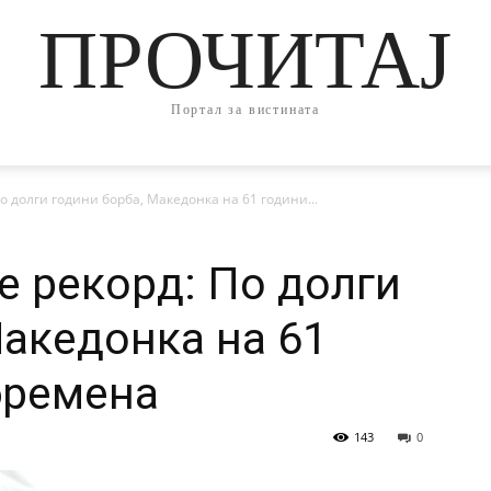
ПРОЧИТАЈ
Портал за вистината
о долги години борба, Македонка на 61 години...
е рекорд: По долги
Македонка на 61
бремена
143
0