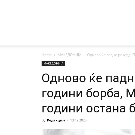
Home
МАКЕДОНИЈА
Одново ќе падне рекорд: П
МАКЕДОНИЈА
Одново ќе падн
години борба, 
години остана 
By
Редакција
-
13.12.2025