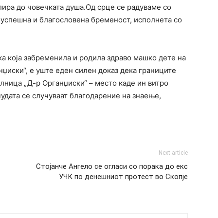
пира до човечката душа.Од срце се радуваме со
 успешна и благословена бременост, исполнета со
ка која забременила и родила здраво машко дете на
нџиски“, е уште еден силен доказ дека границите
лница „Д-р Органџиски“ – место каде ин витро
чудата се случуваат благодарение на знаење,
Next article
Стојанче Ангело се огласи со порака до екс
УЧК по денешниот протест во Скопје