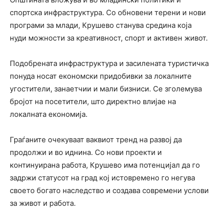
спортска инфраструктура. Со обновени терени и нови
програми за млади, Крушево станува средина која
нуди можности за креативност, спорт и активен живот.
Подобрената инфраструктура и засилената туристичка
понуда носат економски придобивки за локалните
угостители, занаетчии и мали бизниси. Се зголемува
бројот на посетители, што директно влијае на
локалната економија.
Граѓаните очекуваат ваквиот тренд на развој да
продолжи и во иднина. Со нови проекти и
континуирана работа, Крушево има потенцијал да го
задржи статусот на град кој истовремено го негува
своето богато наследство и создава современи услови
за живот и работа.