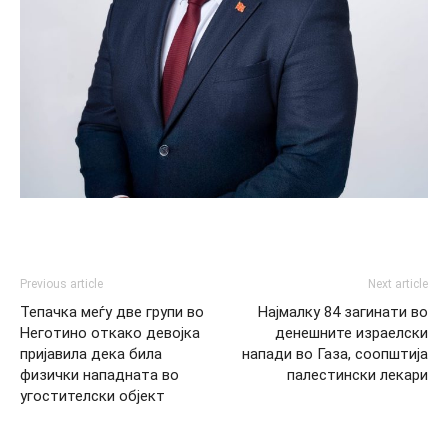
Previous article
Next article
Тепачка меѓу две групи во
Најмалку 84 загинати во
Неготино откако девојка
денешните израелски
пријавила дека била
напади во Газа, соопштија
физички нападната во
палестински лекари
угостителски објект