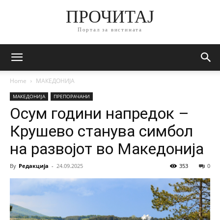
ПРОЧИТАЈ
Портал за вистината
Home
МАКЕДОНИЈА
МАКЕДОНИЈА
ПРЕПОРАЧАНИ
Осум години напредок –
Крушево станува симбол
на развојот во Македонија
By
Редакција
-
24.09.2025
353
0