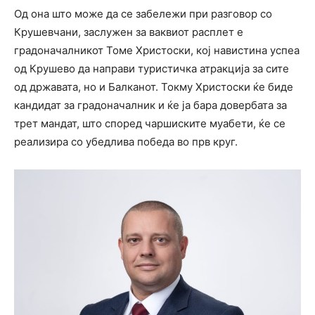
Од она што може да се забележи при разговор со
Крушевчани, заслужен за ваквиот расплет е
градоначалникот Томе Христоски, кој навистина успеа
од Крушево да направи туристичка атракција за сите
од државата, но и Балканот. Токму Христоски ќе биде
кандидат за градоначалник и ќе ја бара довербата за
трет мандат, што според чаршиските муабети, ќе се
реализира со убедлива победа во прв круг.