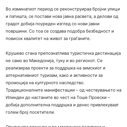
Во изминатиот период се реконструираа бројни улици
и патишта, се постави нова јавна расвета, а делови од
градот добија поуреден изглед со нови јавни
површини. Со тоа се создава подобра безбедност и
повисок квалитет на живот за граѓаните.
Крушево стана препознатлива туристичка дестинација
не само во Македонија, туку и во регионот. Се
реализираа проекти за поддршка на зимскиот и
алтернативниот туризам, како и активности за
промоција на културното наследство.
Традиционалните манифестации – од чествувањето на
Илинден до настаните во чест на Тоше Проески –
добија дополнителна поддршка и денес привлекуваат
голем број посетители.
Општината вложува и во младински политики и