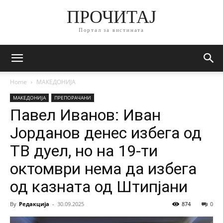
ПРОЧИТАЈ
Портал за вистината
Home
МАКЕДОНИЈА
МАКЕДОНИЈА
ПРЕПОРАЧАНИ
Павел Иванов: Иван
Јорданов денес избега од
ТВ дуел, но на 19-ти
октомври нема да избега
од казната од Штипјани
By
Редакција
-
30.09.2025
874
0