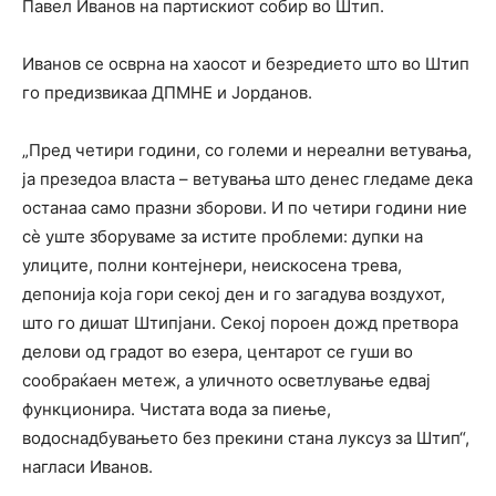
Павел Иванов на партискиот собир во Штип.
Иванов се осврна на хаосот и безредието што во Штип
го предизвикаа ДПМНЕ и Јорданов.
„Пред четири години, со големи и нереални ветувања,
ја презедоа власта – ветувања што денес гледаме дека
останаа само празни зборови. И по четири години ние
сè уште зборуваме за истите проблеми: дупки на
улиците, полни контејнери, неискосена трева,
депонија која гори секој ден и го загадува воздухот,
што го дишат Штипјани. Секој пороен дожд претвора
делови од градот во езера, центарот се гуши во
сообраќаен метеж, а уличното осветлување едвај
функционира. Чистата вода за пиење,
водоснадбувањето без прекини стана луксуз за Штип“,
нагласи Иванов.