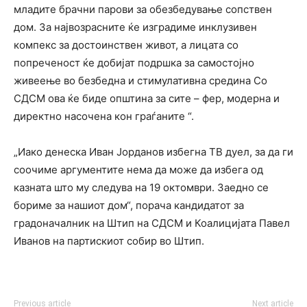
младите брачни парови за обезбедување сопствен
дом. За највозрасните ќе изградиме инклузивен
компекс за достоинствен живот, а лицата со
попреченост ќе добијат подршка за самостојно
живеење во безбедна и стимулативна средина Со
СДСМ ова ќе биде општина за сите – фер, модерна и
директно насочена кон граѓаните “.
„Иако денеска Иван Јорданов избегна ТВ дуел, за да ги
соочиме аргументите нема да може да избега од
казната што му следува на 19 октомври. Заедно се
бориме за нашиот дом“, порача кандидатот за
градоначалник на Штип на СДСМ и Коалицијата Павел
Иванов на партискиот собир во Штип.
Previous article
Next article