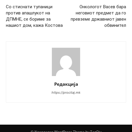
Со стиснати тупаници
Онкологот Васев бара
против апашлукот на
неговиот предмет да го
ДПМНЕ, се бориме за
превземе државниот јавен
нашиот дом, кажа Костова
обвинител
Редакција
https://procitaj.mk
© Newspaper WordPress Theme by TagDiv