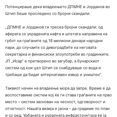
Потенцираше дека владеењето ДПМНЕ и Јорданов во
Штип беше проследено со бројни скандали.
„ДПМНЕ и Јорданов ги тресеа бројни скандали: од
аферата со украдената нафта и штетата направена на
грбот на граѓаните од 18 милиони денари народни
пари, до случаите со дивоградбите на неговата
секретарка и финансиски злоупотреби во градинките.
ЈП „Исар“ е претворено во загубар, а бунарскиот
систем од кои цел Штип се снабдуваше со вода и
требаше да бидат алтернативен извор е уништен“.
Таквиот начин на владеење мора да запре. Време е да
воспоставиме систем кој ќе ги става граѓаните на прво
место – систем заснован на чесност, одговорност и
отчетност. Нашата визија е јасна – да градиме по план
и со ред. Урбаната и руралната инфраструктура ќе ја