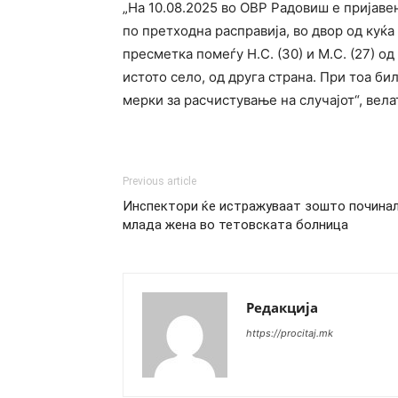
„На 10.08.2025 во ОВР Радовиш е пријавен
по претходна расправија, во двор од куќа
пресметка помеѓу Н.С. (30) и М.С. (27) од 
истото село, од друга страна. При тоа б
мерки за расчистување на случајот“, вела
Previous article
Инспектори ќе истражуваат зошто почина
млада жена во тетовската болница
Редакција
https://procitaj.mk