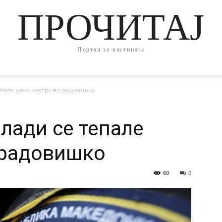
ПРОЧИТАЈ
Портал за вистината
пале рано наутро во радовишко
лади се тепале
 радовишко
60
0