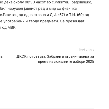
о дека околу 08:30 часот во с.Ракитец, радовишко,
 бил нарушен јавниот ред и мир со физичка
с.Ракитец од една страна и Д.И. (67) и Т.И. (69) од
иле употребени и тврди предмети. Се преземаат
т од МВР.
Next article
ла
ДКСК потсетува: Забрани и ограничувања за
време на локалните избори 2025