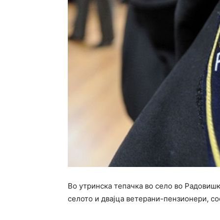
Во утринска тепачка во село во Радовишк
селото и двајца ветерани-пензионери, со