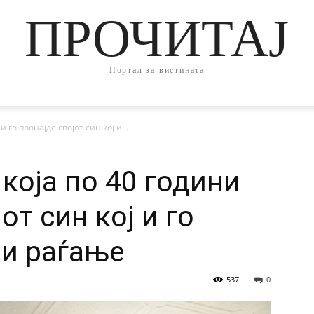
ПРОЧИТАЈ
Портал за вистината
 го пронајде својот син кој и...
која по 40 години
от син кој и го
ри раѓање
537
0