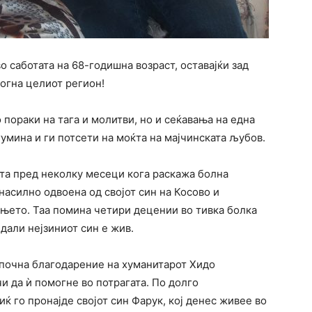
 саботата на 68-годишна возраст, оставајќи зад
огна целиот регион!
о пораки на тага и молитви, но и сеќавања на една
умина и ги потсети на моќта на мајчинската љубов.
ста пред неколку месеци кога раскажа болна
насилно одвоена од својот син на Косово и
ањето. Таа помина четири децении во тивка болка
дали нејзиниот син е жив.
апочна благодарение на хуманитарот Хидо
чи да ѝ помогне во потрагата. По долго
ќ го пронајде својот син Фарук, кој денес живее во