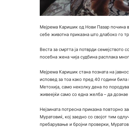
Мејрема Каришик од Нови Пазар почина во
себе животна приказна што длабоко го тр
Веста за смртта ја потврди семејството с
посебна жена чија судбина расплака мног
Мејрема Каришик стана позната на јавно
исповед за тоа како пред 40 години била 
Метохија, само неколку дена по породув
живеејќи само со една желба – да дознае 
Нејзината потресна приказна повторно з
Муратовиќ, кој заедно со својот тим одлу
пребарување и бројни проверки, Муратови