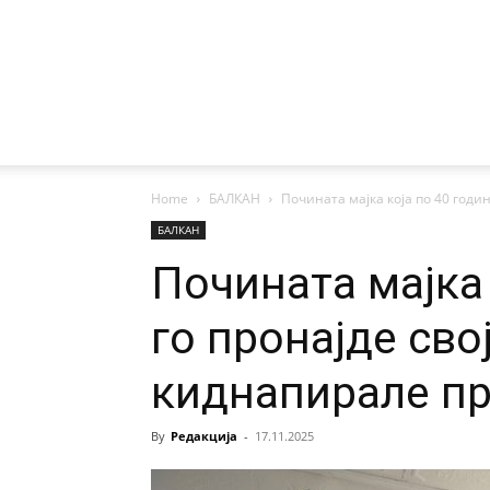
Home
БАЛКАН
Почината мајка која по 40 години
БАЛКАН
Почината мајка 
го пронајде свој
киднапирале п
By
Редакција
-
17.11.2025