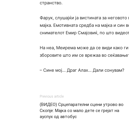
странство.
Фарук, слушајќи ја вистината за неговото 
мајка. Емотивната средба на мајка и син 
снимателот Емир Смајовиќ, по што видео
На неа, Меирема може да се види како ги
зборовите што им се врежаа во сеќавањет
– Сине мој… Драг Алах… Дали сонувам?
Previous article
(ВИДЕО) Срцепарателни сцени утрово во
Скопје: Мајка со мало дете се грејат на
ауспух од автобус