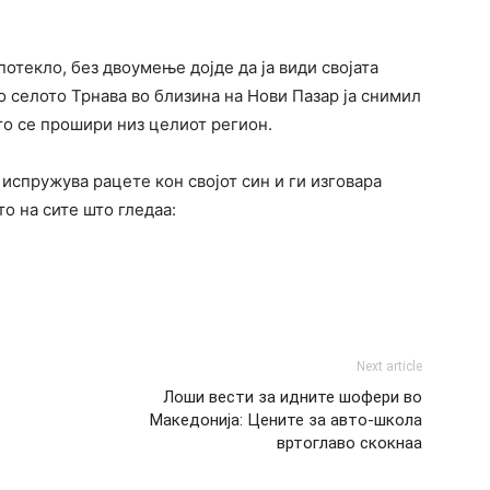
потекло, без двоумење дојде да ја види својата
во селото Трнава во близина на Нови Пазар ја снимил
то се прошири низ целиот регион.
 испружува рацете кон својот син и ги изговара
о на сите што гледаа:
Next article
Лоши вести за идните шофери во
Македонија: Цените за авто-школа
вртоглаво скокнаа