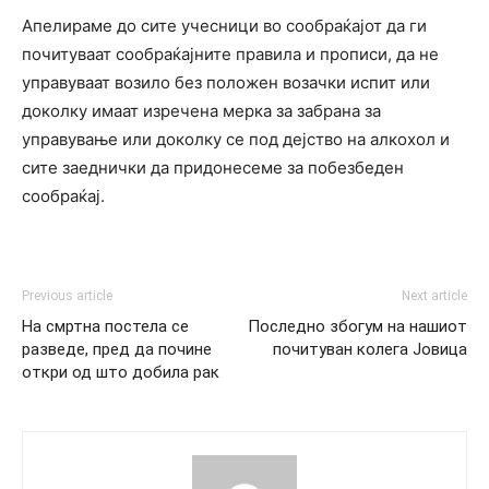
Апелираме до сите учесници во сообраќајот да ги
почитуваат сообраќајните правила и прописи, да не
управуваат возило без положен возачки испит или
доколку имаат изречена мерка за забрана за
управување или доколку се под дејство на алкохол и
сите заеднички да придонесеме за побезбеден
сообраќај.
Previous article
Next article
На смртна постела се
Последно збогум на нашиот
разведе, пред да почине
почитуван колега Јовица
откри од што добила рак