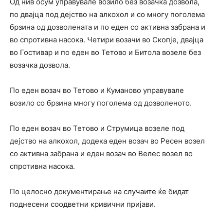
Од нив осум управувале возило без возачка дозвола,
по двајца под дејство на алкохол и со многу поголема
брзина од дозволената и по еден со активна забрана и
во спротивна насока. Четири возачи во Скопје, двајца
во Гостивар и по еден во Тетово и Битола возеле без
возачка дозвола.
По еден возач во Тетово и Куманово управувале
возило со брзина многу поголема од дозволеното.
По еден возач во Тетово и Струмица возеле под
дејство на алкохол, додека еден возач во Ресен возел
со активна забрана и еден возач во Велес возел во
спротивна насока.
По целосно документирање на случаите ќе бидат
поднесени соодветни кривични пријави.