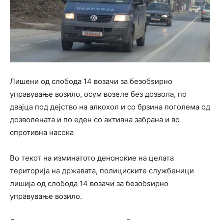
Лишени од слобода 14 возачи за безобѕирно
управување возило, осум возеле без дозвола, по
двајца под дејство на алкохол и со брзина поголема од
дозволената и по еден со активна забрана и во
спротивна насока
Во текот на изминатото деноноќие на целата
територија на државата, полициските службеници
лишија од слобода 14 возачи за безобѕирно
управување возило.