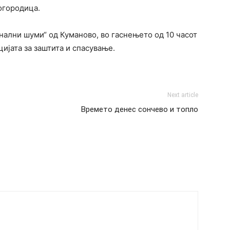
огородица.
нални шуми“ од Куманово, во гаснењето од 10 часот
цијата за заштита и спасување.
Next article
Времето денес сончево и топло