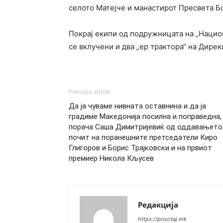
селото Матејче и манастирот Пресвета Б
Покрај екипи од подружницата на „Нацио
се вклучени и два „ер трактора“ на Дирек
Previous article
Да ја чуваме нивната оставнина и да ја
градиме Македонија посилна и поправедна,
порача Саша Димитријевиќ од оддавањето
почит на поранешните претседатели Киро
Глигоров и Борис Трајковски и на првиот
премиер Никола Кљусев
Редакција
https://procitaj.mk