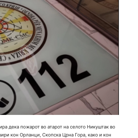
ира дека пожарот во атарот на селото Никуштак во
ири кон Орланци, Скопска Црна Гора, како и кон