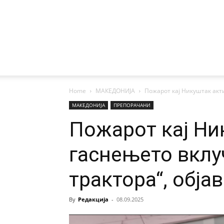
Home
МАКЕДОНИЈА
Пожарот кај Никуштак актив
МАКЕДОНИЈА
ПРЕПОРАЧАНИ
Пожарот кај Ни
гаснењето вклу
трактора“, обја
By
Редакција
-
08.09.2025