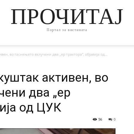
ПРОЧИТАЈ
Портал за вистината
ен, во гаснењето вклучени два „ер трактора“, објавија од...
куштак активен, во
чени два „ер
вија од ЦУК
56
0