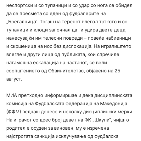
неспортски и со тупаници и со удар со нога се обидел
да се пресмета со еден од фудбалерите на
„Брегалница“. Тогаш на теренот влегол таткото и со
тупаници и клоци започнал да ги удира двете деца,
нанесувајќи им телесни повреди – повеќе набиеници
и скршеница на нос без дислокација. На игралиштето
влегле и други лица од публиката, кои спречиле
натамошна ескалација на настанот, се вели
соопштението од Обвинителство, објавено на 25
август.
МИА претходно информиршае и дека дисциплинската
комисија на Фудбалската федерација на Македонија
(ФФМ) веднаш донесе и неколку дисциплински мерки.
На играчот со дрес број девет на ФК „Шкупи“, чијшто
родител е осуден за виновен, му е изречена
најстрогата санкција исклучување од фудбалска