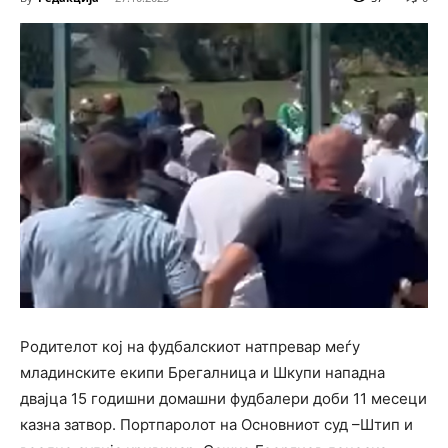
Родителот кој на фудбалскиот натпревар меѓу
младинските екипи Брегалница и Шкупи нападна
двајца 15 годишни домашни фудбалери доби 11 месеци
казна затвор. Портпаролот на Основниот суд –Штип и