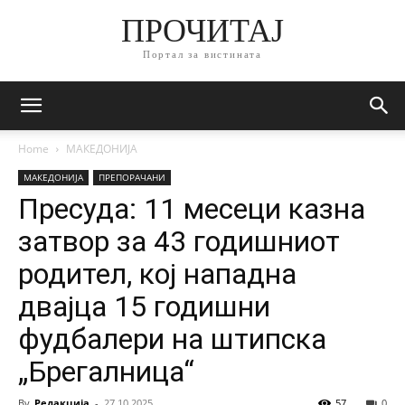
ПРОЧИТАЈ
Портал за вистината
Home
МАКЕДОНИЈА
МАКЕДОНИЈА
ПРЕПОРАЧАНИ
Пресуда: 11 месеци казна
затвор за 43 годишниот
родител, кој нападна
двајца 15 годишни
фудбалери на штипска
„Брегалница“
By
Редакција
-
27.10.2025
57
0