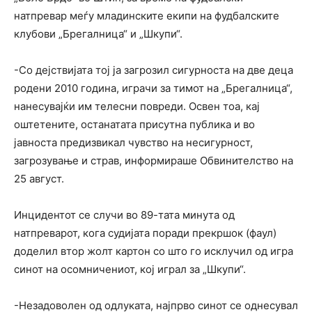
натпревар меѓу младинските екипи на фудбалските
клубови „Брегалница“ и „Шкупи“.
-Со дејствијата тој ја загрозил сигурноста на две деца
родени 2010 година, играчи за тимот на „Брегалница“,
нанесувајќи им телесни повреди. Освен тоа, кај
оштетените, останатата присутна публика и во
јавноста предизвикал чувство на несигурност,
загрозување и страв, информираше Обвинителство на
25 август.
Инцидентот се случи во 89-тата минута од
натпреварот, кога судијата поради прекршок (фаул)
доделил втор жолт картон со што го исклучил од игра
синот на осомничениот, кој играл за „Шкупи“.
-Незадоволен од одлуката, најпрво синот се однесувал