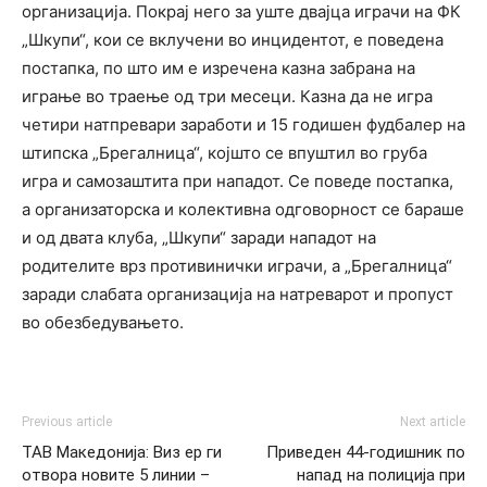
организација. Покрај него за уште двајца играчи на ФК
„Шкупи“, кои се вклучени во инцидентот, е поведена
постапка, по што им е изречена казна забрана на
играње во траење од три месеци. Казна да не игра
четири натпревари заработи и 15 годишен фудбалер на
штипска „Брегалница“, којшто се впуштил во груба
игра и самозаштита при нападот. Се поведе постапка,
а организаторска и колективна одговорност се бараше
и од двата клуба, „Шкупи“ заради нападот на
родителите врз противинички играчи, а „Брегалница“
заради слабата организација на натреварот и пропуст
во обезбедувањето.
Previous article
Next article
ТАВ Македонија: Виз ер ги
Приведен 44-годишник по
отвора новите 5 линии –
напад на полиција при