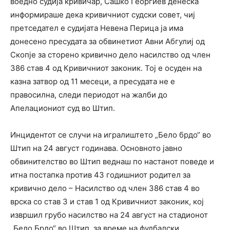
воедно судија кривичар, Сашко Георгиев денеска
информираше дека кривичниот судски совет, чиј
претседател е судијата Невена Перица ја има
донесено пресудата за обвинетиот Авни Абгулиј од
Скопје за сторено кривично дело насилство од член
386 став 4 од Кривичниот законик. Тој е осуден на
казна затвор од 11 месеци, а пресудата не е
правосилна, следи периодот на жалби до
Апелациониот суд во Штип.
Инцидентот се случи на игралиштето „Бело брдо“ во
Штип на 24 август годинава. Основното јавно
обвинителство во Штип веднаш по настанот поведе и
итна постапка против 43 годишниот родител за
кривично дело – Насилство од член 386 став 4 во
врска со став 3 и став 1 од Кривичниот законик, кој
извршил грубо насилство на 24 август на стадионот
„Бело Брдо“ во Штип, за време на фудбалски