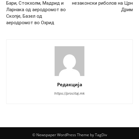
Бари, Стокхолм, Мадрид и
незаконски риболов на Црн
Ларнака од аеродромот во
Дрим
Скопје, Базел од
аеродромот во Охрид
Редакција
https://procitaj.mk
© Newspaper WordPress Theme by TagDiv