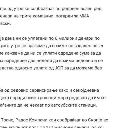
је од утре ќе сообраќаат по редовен возен ред.
енари на трите компании, потврди за МИА
вски.
а дека ни се уплатени по 6 милиони денари по
ците утре се враќаме да возиме по зададен возен
ие кажавме да ни се уплати одредена сума за да
а наредниве две недели да возиме редовно и се
едства односно уплата од ЈСП за да можеме без
.
ба од редовно сервисирање како и секојдневна
и дека поради овие трошоци мора редовно да им се
раѓаните да не чекаат по автоубските станици.
Транс, Радос Компани кои сообраќаат во Скопје во
тен вкупниот долг од 170 милиони денари, од кој,