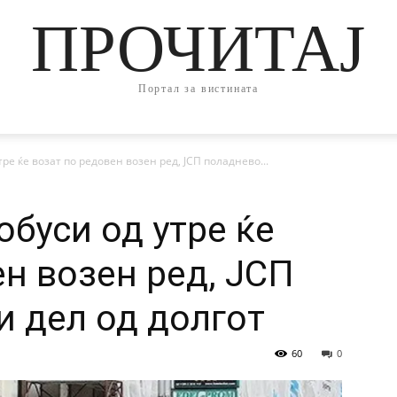
ПРОЧИТАЈ
Портал за вистината
ре ќе возат по редовен возен ред, ЈСП поладнево...
буси од утре ќе
ен возен ред, ЈСП
и дел од долгот
60
0