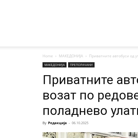
Home
МАКЕДОНИЈА
Приватните автобуси од ут
МАКЕДОНИЈА
ПРЕПОРАЧАНИ
Приватните авто
возат по редов
поладнево улат
By
Редакција
-
06.10.2025