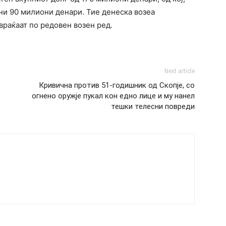
ани 90 милиони денари. Тие денеска возеа
 враќаат по редовен возен ред.
Next article
Кривична против 51-годишник од Скопје, со
огнено оружје пукал кон едно лице и му нанел
тешки телесни повреди