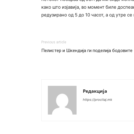
како што изјавија, во момент биле доспе
редузирано од 5 до 10 часот, а од утре се
Previous article
Пелистер и Шкендија ги поделија бодовите
Редакција
https://procitaj.mk