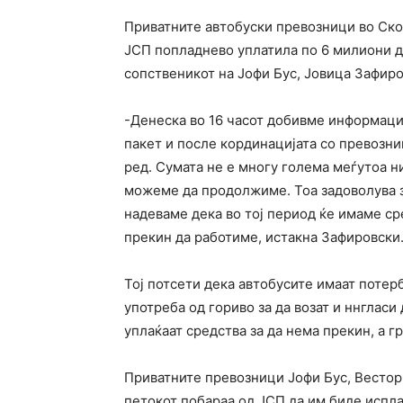
Приватните автобуски превозници во Скоп
ЈСП попладнево уплатила по 6 милиони д
сопственикот на Јофи Бус, Јовица Зафиро
-Денеска во 16 часот добивме информациј
пакет и после кординацијата со превозни
ред. Сумата не е многу голема меѓутоа н
можеме да продолжиме. Тоа задоволува з
надеваме дека во тој период ќе имаме ср
прекин да работиме, истакна Зафировски
Тој потсети дека автобусите имаат потер
употреба од гориво за да возат и ннглас
уплаќаат средства за да нема прекин, а г
Приватните превозници Јофи Бус, Вестор 
петокот побараа од ЈСП да им биде испла