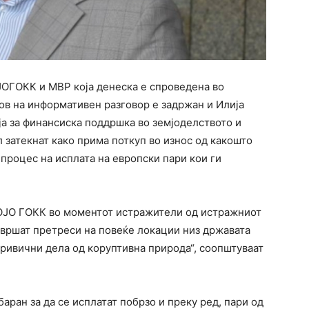
ЈОГОКК и МВР која денеска е спроведена во
ов на информативен разговор е задржан и Илија
ја за финансиска поддршка во земјоделството и
л затекнат како прима поткуп во износ од какошто
 процес на исплата на европски пари кои ги
 ОЈО ГОКК во моментот истражители од истражниот
вршат претреси на повеќе локации низ државата
ривични дела од коруптивна природа“, соопштуваат
аран за да се исплатат побрзо и преку ред, пари од