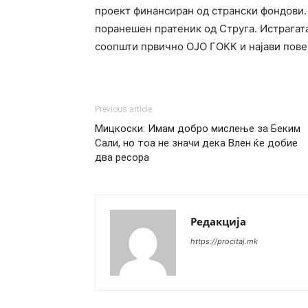
проект финансиран од странски фондови. 
поранешен пратеник од Струга. Истрагат
соопшти првично ОЈО ГОКК и најави повеќ
Previous article
Мицкоски: Имам добро мислење за Беким
Сали, но тоа не значи дека Влен ќе добие
два ресора
Редакција
https://procitaj.mk