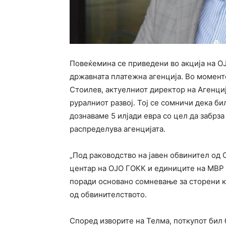
Повеќемина се приведени во акција на О
државната платежна агенција. Во момент
Стоилев, актуелниот директор на Агенци
руралниот развој. Тој се сомничи дека би
дознаваме 5 илјади евра со цел да забрза
распределува агенцијата.
„Под раководство на јавен обвинител од
центар на ОЈО ГОКК и единиците на МВР 
поради основано сомневање за сторени к
од обвинителството.
Според изворите на Телма, поткупот бил б