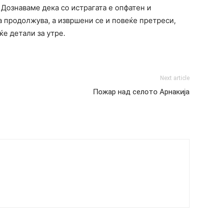
Дознаваме дека со истрагата е опфатен и
а продолжува, а извршени се и повеќе претреси,
е детали за утре.
Next article
Пожар над селото Арнакија