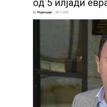
од 5 илјади евр
By
Редакција
-
06.11.2025