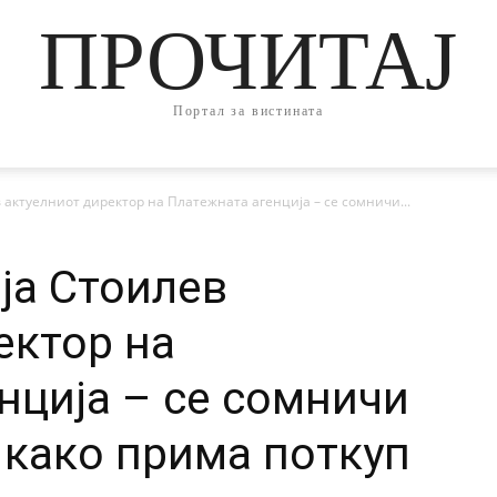
ПРОЧИТАЈ
Портал за вистината
 актуелниот директор на Платежната агенција – се сомничи...
ја Стоилев
ектор на
нција – се сомничи
 како прима поткуп