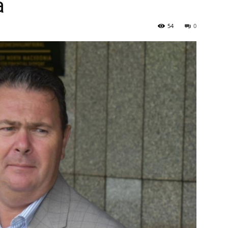
а
54
0