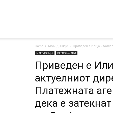
Home
МАКЕДОНИЈА
Приведен е Илија Стоилев
МАКЕДОНИЈА
ПРЕПОРАЧАНИ
Приведен е Или
актуелниот дир
Платежната аге
дека е затекнат