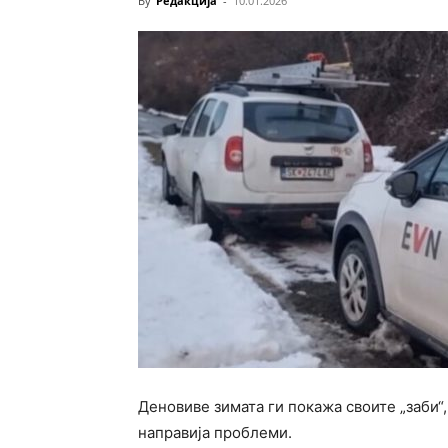
By
Редакција
-
10.01.2026
Деновиве зимата ги покажа своите „заби“
направија проблеми.