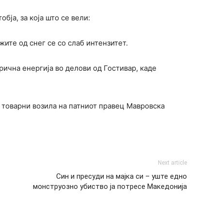
ја, за која што се вели:
жите од снег се со слаб интензитет.
ична енергија во делови од Гостивар, каде
 товарни возила на патниот правец Мавровска
Next article
Син и пресуди на мајка си – уште едно
монструозно убиство ја потресе Македонија