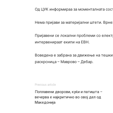
Од ЦУК информираа за моменталната состоб
Нема пријави за материјални штети. Врне
Пријавени се локални проблеми со електр
интервенираат екипи на ЕВН.
Воведена е забрана за движење на тешки
раскрсница – Маврово – Дебар.
Previous article
Поплавени дворови, куќи и патишта –
вечерва е најкритично во овој дел од
Македонија