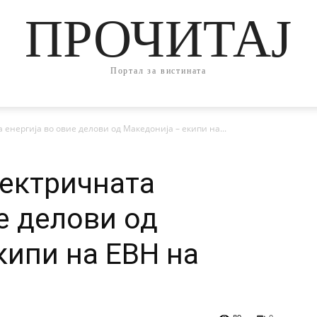
ПРОЧИТАЈ
Портал за вистината
енергија во овие делови од Македонија – екипи на...
ектричната
е делови од
кипи на ЕВН на