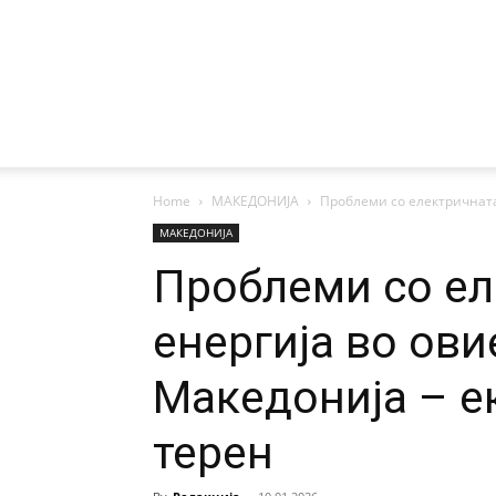
Home
МАКЕДОНИЈА
Проблеми со електричната 
МАКЕДОНИЈА
Проблеми со ел
енергија во ови
Македонија – е
терен