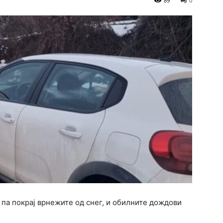
89
0
, па покрај врнежите од снег, и обилните дождови