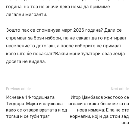
година, но тоа не значи дека нема да примиме
легални мигранти.
Зошто пак се споменува март 2026 година? Дали се
спремаат за брзи избори, па не сакаат да го иритираат
населението дотогаш, а после изборите ќе примаат
кого што ќе посакаат?Вакви манипулатори оваа земја
досега не видела.
Previous article
Next article
Исчезна 14-годишната
Игор Џамбазов жестоко се
Теодора: Мајка и слушнала
огласи откако беше мета на
како се отвара вратата и од
нова измама: Е па не сте
тогаш и се губи траг
нормални, кој и да стои зад
ова