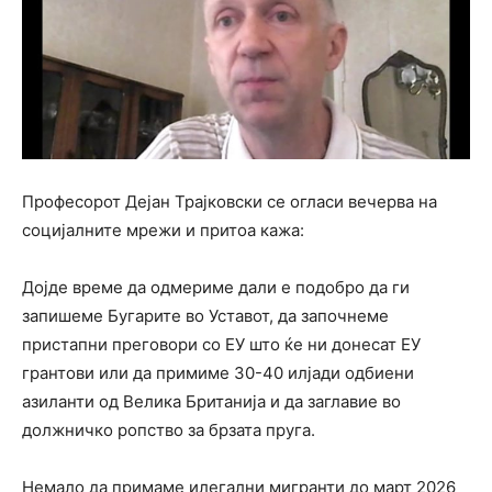
Професорот Дејан Трајковски се огласи вечерва на
социјалните мрежи и притоа кажа:
Дојде време да одмериме дали е подобро да ги
запишеме Бугарите во Уставот, да започнеме
пристапни преговори со ЕУ што ќе ни донесат ЕУ
грантови или да примиме 30-40 илјади одбиени
азиланти од Велика Британија и да заглавие во
должничко ропство за брзата пруга.
Немало да примаме илегални мигранти до март 2026