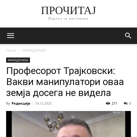
ПРОЧИТАЈ
Портал за вистината
Home
МАКЕДОНИЈА
МАКЕДОНИЈА
Професорот Трајковски:
Вакви манипулатори оваа
земја досега не видела
By
Редакција
-
10.12.2025
271
0