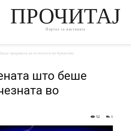
ПРОЧИТАЈ
Портал за вистината
беше пријавена за исчезната во Куманово
ената што беше
чезната во
52
0