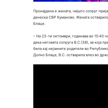
Пронајдена е жената, чијшто сопруг приј
денеска СВР Куманово. Жената остварила
Блаце.
– На 23-ти октомври, годинава во 15:40 ч
дека неговата сопруга В.С.(38), за која 
била кај нејзините родители во Републик
Долно Блаце, В.С. остварила влез во држ