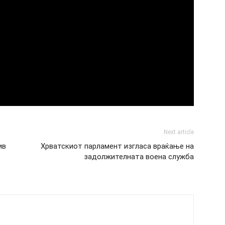
Next article
ив
Хрватскиот парламент изгласа враќање на
задолжителната воена служба