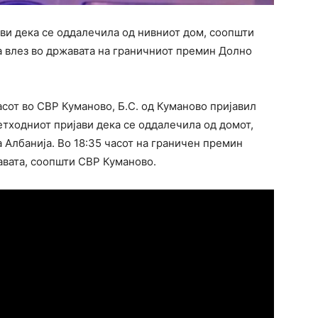
ави дека се оддалечила од нивниот дом, соопшти
 влез во државата на граничниот премин Долно
асот во СВР Куманово, Б.С. од Куманово пријавил
претходниот пријави дека се оддалечила од домот,
а Албанија. Во 18:35 часот на граничен премин
авата, соопшти СВР Куманово.