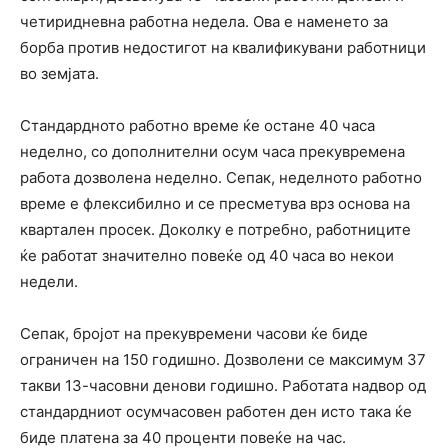
четиридневна работна недела. Ова е наменето за
борба против недостигот на квалификувани работници
во земјата.
Стандардното работно време ќе остане 40 часа
неделно, со дополнителни осум часа прекувремена
работа дозволена неделно. Сепак, неделното работно
време е флексибилно и се пресметува врз основа на
квартален просек. Доколку е потребно, работниците
ќе работат значително повеќе од 40 часа во некои
недели.
Сепак, бројот на прекувремени часови ќе биде
ограничен на 150 годишно. Дозволени се максимум 37
такви 13-часовни денови годишно. Работата надвор од
стандардниот осумчасовен работен ден исто така ќе
биде платена за 40 проценти повеќе на час.