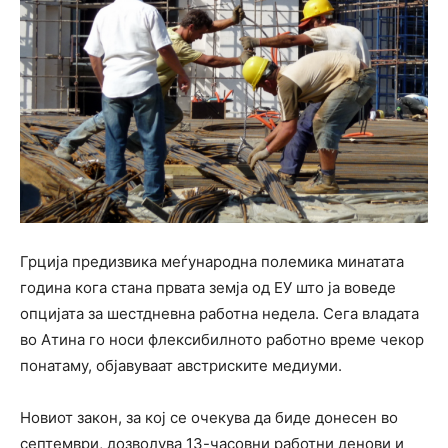
Грција предизвика меѓународна полемика минатата
година кога стана првата земја од ЕУ што ја воведе
опцијата за шестдневна работна недела. Сега владата
во Атина го носи флексибилното работно време чекор
понатаму, објавуваат австриските медиуми.
Новиот закон, за кој се очекува да биде донесен во
септември, дозволува 13-часовни работни денови и