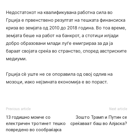
Недостатокот на квалификувана работна сила во
Грција е првенствено резултат на тешката финансиска
криза во земјата од 2010 до 2018 година. Во тоа време,
земјата беше на работ на банкрот, а стотици илјади
добро образовани млади луѓе емигрираа за да ја
бараат својата среќа во странство, според австриските
медиуми.
Грција сè уште не се опоравила од овој одлив на
мозоци, иако нејзината економија е во пораст.
Previous article
Next article
13 годишно момче со
Зошто Трамп и Путин се
електричен тротинет тешко
среќаваат баш во Алјаска?
повредено во сообраќајка