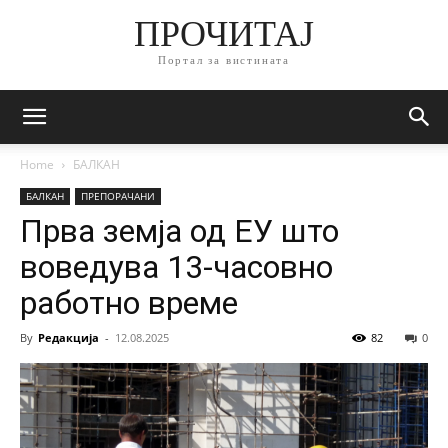
ПРОЧИТАЈ
Портал за вистината
Home
БАЛКАН
БАЛКАН
ПРЕПОРАЧАНИ
Прва земја од ЕУ што
воведува 13-часовно
работно време
By
Редакција
-
12.08.2025
82
0