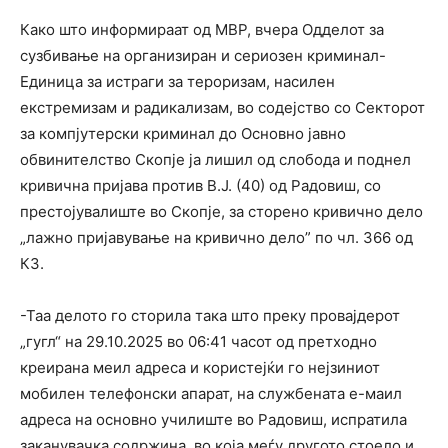
Како што информираат од МВР, вчера Одделот за
сузбивање на организиран и сериозен криминал-
Единица за истраги за тероризам, насилен
екстремизам и радикализам, во содејство со Секторот
за компјутерски криминал до Основно јавно
обвинителство Скопје ја лишил од слобода и поднел
кривична пријава против В.Ј. (40) од Радовиш, со
престојувалиште во Скопје, за сторено кривично дело
„лажно пријавување на кривично дело” по чл. 366 од
КЗ.
-Таа делото го сторила така што преку провајдерот
„гугл“ на 29.10.2025 во 06:41 часот од претходно
креирана меил адреса и користејќи го нејзиниот
мобилен телефонски апарат, на службената е-маил
адреса на основно училиште во Радовиш, испратила
заканувачка содржина, во која меѓу другото стоело и