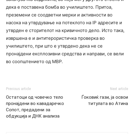
дека е поставена бомба во училиштето. Притоа,
преземени се соодветни мерки и активности во
насока на утврдување на потеклото на IP адресите и
утврден е сторителот на кривичното дело. Исто така,
извршена е и антитерористичка проверка во
училиштето, при што е утврдено дека не се
пронајдени експлозивни средства и направи, се вели
во соопштението од МВР.
Previous article
Next article
Остатоци од човечко тело
Ѓоковиќ гази, ја освои
пронајдени во кавадаречко
титулата во Атина
Сопот, предадени за
обдукција и ДНК анализа