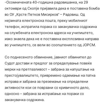
-Осомничената 40-годишна радовишанка, на 29
октомври од Скопје пријавила дека е поставена бомба
во ОУ „Крсте Петков Мисирков“ – Радовиш. Од
нејзината електронска пошта, преку мобилниот
телефон, испратила порака со заканувачка содржина
на службената електронска адреса на училиштето,
иако знаела дека не е поставена експлозивна направа
во училиштето, се вели во соопштението од ЈОРСМ.
Со поднесеното обвинение, јавниот обвинител до
Судот достави и предлог за определување повеќе
мерки на претпазливост – забрана за напуштање на
престојувалиштето, привремено одземање на патна
исправа и забрана за преземање на определени
активности кои се поврзани со кривичното дело,
односно – забрана за испраќање на пораки со
заканувачка содржина.