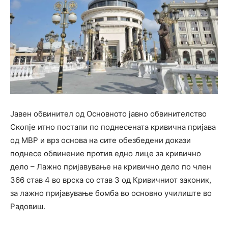
Јавен обвинител од Основното јавно обвинителство
Скопје итно постапи по поднесената кривична пријава
од МВР и врз основа на сите обезбедени докази
поднесе обвинение против едно лице за кривично
дело – Лажно пријавување на кривично дело по член
366 став 4 во врска со став 3 од Кривичниот законик,
за лажно пријавување бомба во основно училиште во
Радовиш.