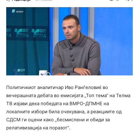
Политичкиот аналитичар Иво Ранѓеловиќ во
вечерашната дебата во емисијата „Топ тема“ на Телма
ТВ изјави дека победата на ВМРО-ДПМНЕ на
локалните избори била очекувана, а реакциите од
СДСМ ги оцени како „бесмислени и обиди за
релативизација на поразот“.