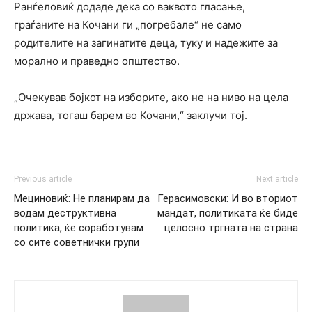
Ранѓеловиќ додаде дека со ваквото гласање,
граѓаните на Кочани ги „погребале“ не само
родителите на загинатите деца, туку и надежите за
морално и праведно општество.
„Очекував бојкот на изборите, ако не на ниво на цела
држава, тогаш барем во Кочани,“ заклучи тој.
Previous article
Next article
Мециновиќ: Не планирам да
Герасимовски: И во вториот
водам деструктивна
мандат, политиката ќе биде
политика, ќе соработувам
целосно тргната на страна
со сите советнички групи