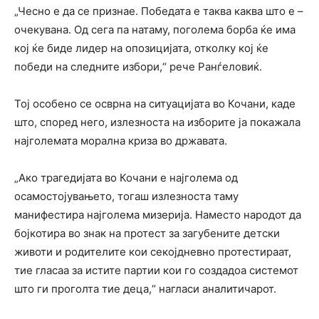
„Чесно е да се признае. Победата е таква каква што е –
очекувана. Од сега па натаму, поголема борба ќе има
кој ќе биде лидер на опозицијата, отколку кој ќе
победи на следните избори,“ рече Ранѓеловиќ.
Тој особено се осврна на ситуацијата во Кочани, каде
што, според него, излезноста на изборите ја покажала
најголемата морална криза во државата.
„Ако трагедијата во Кочани е најголема од
осамостојувањето, тогаш излезноста таму
манифестира најголема мизерија. Наместо народот да
бојкотира во знак на протест за загубените детски
животи и родителите кои секојдневно протестираат,
тие гласаа за истите партии кои го создадоа системот
што ги проголта тие деца,“ нагласи аналитичарот.