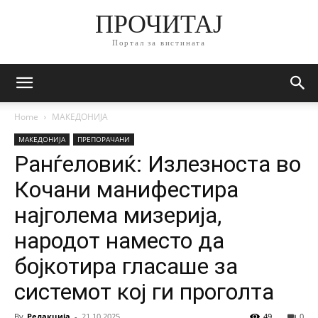
ПРОЧИТАЈ
Портал за вистината
Home
МАКЕДОНИЈА
МАКЕДОНИЈА
ПРЕПОРАЧАНИ
Ранѓеловиќ: Излезноста во
Кочани манифестира
најголема мизерија,
народот наместо да
бојкотира гласаше за
системот кој ги проголта
By
Редакција
-
21.10.2025
49
0