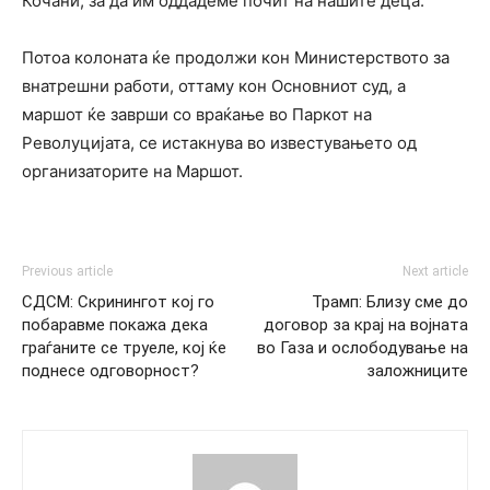
Кочани, за да им оддадеме почит на нашите деца.
Потоа колоната ќе продолжи кон Министерството за
внатрешни работи, оттаму кон Основниот суд, а
маршот ќе заврши со враќање во Паркот на
Револуцијата, се истакнува во известувањето од
организаторите на Маршот.
Previous article
Next article
СДСМ: Скринингот кој го
Трамп: Близу сме до
побаравме покажа дека
договор за крај на војната
граѓаните се труеле, кој ќе
во Газа и ослободување на
поднесе одговорност?
заложниците