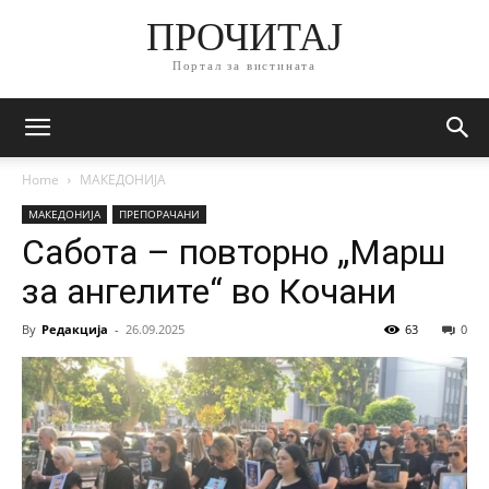
ПРОЧИТАЈ
Портал за вистината
Home
МАКЕДОНИЈА
МАКЕДОНИЈА
ПРЕПОРАЧАНИ
Сабота – повторно „Марш
за ангелите“ во Кочани
By
Редакција
-
26.09.2025
63
0