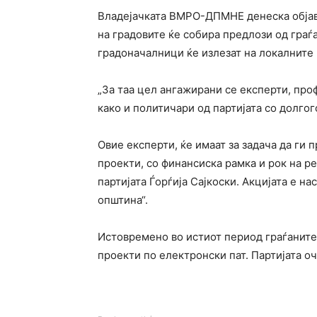
Владејачката ВМРО-ДПМНЕ денеска објави
на градовите ќе собира предлози од граѓ
градоначалници ќе излезат на локалните 
„За таа цел ангажирани се експерти, про
како и политичари од партијата со долго
Овие експерти, ќе имаат за задача да ги 
проекти, со финансиска рамка и рок на ре
партијата Ѓорѓија Сајкоски. Акцијата е н
општина“.
Истовремено во истиот период граѓаните 
проекти по електронски пат. Партијата о