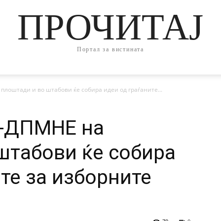
ПРОЧИТАЈ
Портал за вистината
плоштади и во штабови ќе собира идеи од граѓаните...
О-ДПМНЕ на
штабови ќе собира
те за изборните