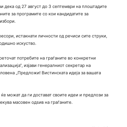
 дека од 27 август до 3 септември на плоштадите
аните за програмите со кои кандидатите за
избори.
фесори, истакнати личности од речиси сите струки,
годишно искуство.
преточат потребите на граѓаните во конкретни
ализација“, изјави генералниот секретар на
асловена „Предложи! Вистинската идеја за вашата
ќе можат да ги достават своите идеи и предлози за
чекува масовен одѕив на граѓаните.