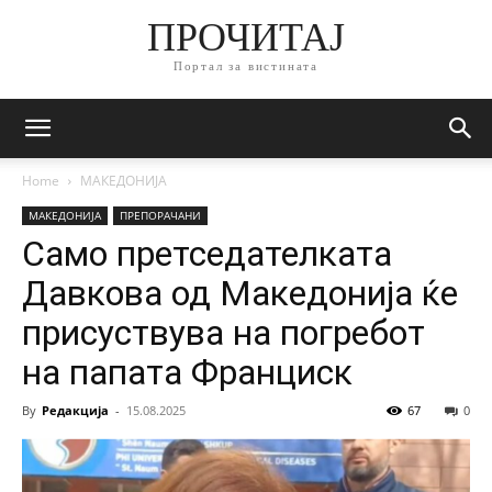
ПРОЧИТАЈ
Портал за вистината
Home
МАКЕДОНИЈА
МАКЕДОНИЈА
ПРЕПОРАЧАНИ
Само претседателката
Давкова од Македонија ќе
присуствува на погребот
на папата Франциск
By
Редакција
-
15.08.2025
67
0