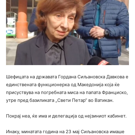
Шефицата на државата Гордана Сиљановска Давкова е
единствената функционерка од Македонија која ќе
присуствува на погребната миса на папата Франциско,
утре пред базиликата „Свети Петар“ во Ватикан.
Покрај неа, ќе има и делегација од нејзиниот кабинет.
Инаку, минатата година на 23 мај Сиљановска имаше