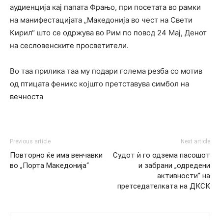
аудиенција кај папата Фрањо, при посетата во рамки
на манифестацијата „Македонија во чест на Свети
Кирил“ што се одржува во Рим по повод 24 Мај, Денот
на сесловенските просветители.
Во таа прилика таа му подари голема резбa со мотив
од птицата феникс којшто претставува симбол на
вечноста
Previous article
Next article
Повторно ќе има венчавки
Судот ѝ го одзема пасошот
во „Порта Македонија“
и забрани „одредени
активности“ на
претседателката на ДКСК