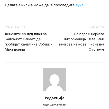
Целата емисија може да ја проследите
тука.
Previous article
Next article
Кинезите со луд план за
Се бара и најмала
Балканот: Сакаат да
информација: Велешани
пробијат канал низ Србија и
вечерва на нозе – исчезна
Македонија
Стојанче
Редакција
https://procitaj.mk