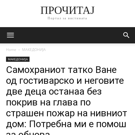
ПРОЧИТАЈ
Портал за вистината
Home
МАКЕДОНИЈА
МАКЕДОНИЈА
Самохраниот татко Ване
од гостиварско и неговите
две деца останаа без
покрив на глава по
страшен пожар на нивниот
дом: Потребна ми е помош
за обнова