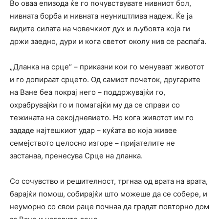
Во оваа епизода ќе го почувствувате нивниот бол,
нивната борба и нивната неуништлива надеж. Ќе ја
видите силата на човечкиот дух и љубовта која ги
држи заедно, дури и кога светот околу нив се распаѓа.
„Дланка на срце“ – приказни кои го менуваат животот
и го допираат срцето. Од самиот почеток, другарите
на Ване беа покрај него – поддржувајќи го,
охрабрувајќи го и помагајќи му да се справи со
тежината на секојдневието. Но кога животот им го
зададе најтешкиот удар – куќата во која живее
семејството целосно изгоре – пријателите не
застанаа, пренесува Срце на дланка.
Со сочувство и решителност, тргнаа од врата на врата,
барајќи помош, собирајќи што можеше да се собере, и
неуморно со свои раце почнаа да градат повторно дом