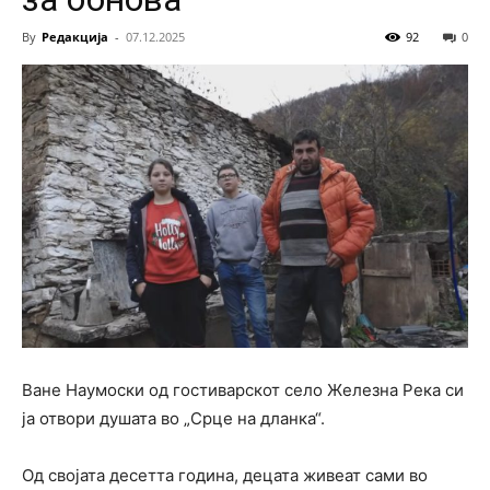
By
Редакција
-
07.12.2025
92
0
Ване Наумоски од гостиварскот село Железна Река си
ја отвори душата во „Срце на дланка“.
Од својата десетта година, децата живеат сами во