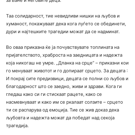
за Ване и неговите деца.
Таа солидарност, тие невидливи нишки на љубов и
хуманост, покажуваат дека кога луѓето се обединети,
дури и најтешките трагедии можат да се надминат.
Во оваа приказна ќе ја почувствувате топлината на
пријателството, храброста на заедницата и надежта
која никогаш не умре. „Дланка на срце“ – приказни кои
го менуваат животот и го допираат срцето. За децата :
И покрај сите предизвици, децата се полни со љубов и
благодарност што се заедно, живи и здрави. Кога ги
гледаш како си ги стискаат рацете, како се
насмевнуваат и како им се ркалаат солзите – срцето
ти се распарува од емоција. Тие се жив доказ дека
љубовта и надежта можат да победат над секоја
трагедија.