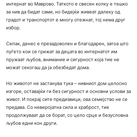
интернат во Маврово. Таткото е свесен колку е тешко
за нив да бидат сами, но бидејќи живеат далеку од
градот и транспортот е многу отежнат, тој нема друг
избор.
Сепак, денес е презадоволен и благодарен, затоа што
луѓето кои се грижат за децата во интернатот им
пружаат љубов, внимание и сигурност која тие не
можат секогаш да ја обезбедат дома.
Но животот не застанува тука – нивниот дом целосно
изгоре, оставајќи ги без сигурност и основни услови за
живот. И покрај сите предизвици, ова семејство не се
предава. Со неверојатна сила и храброст, тие
продолжуваат да се борат, со цело срце и безусловна
љубов едни кон други.