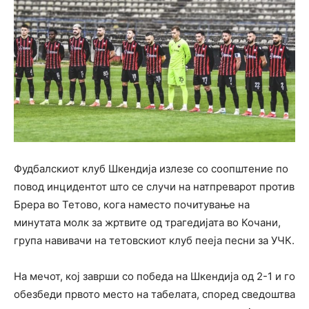
Фудбалскиот клуб Шкендија излезе со соопштение по
повод инцидентот што се случи на натпреварот против
Брера во Тетово, кога наместо почитување на
минутата молк за жртвите од трагедијата во Кочани,
група навивачи на тетовскиот клуб пееја песни за УЧК.
На мечот, кој заврши со победа на Шкендија од 2-1 и го
обезбеди првото место на табелата, според сведоштва