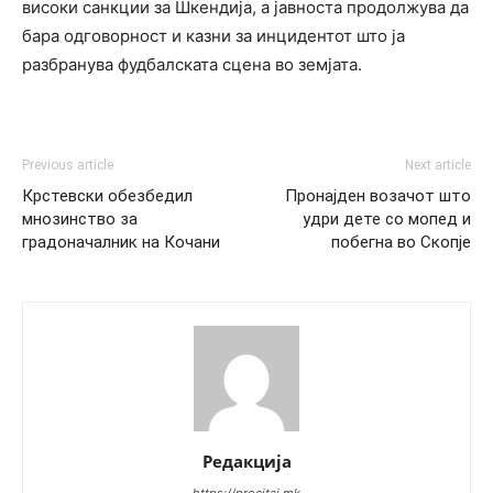
високи санкции за Шкендија, а јавноста продолжува да
бара одговорност и казни за инцидентот што ја
разбранува фудбалската сцена во земјата.
Previous article
Next article
Крстевски обезбедил
Пронајден возачот што
мнозинство за
удри дете со мопед и
градоначалник на Кочани
побегна во Скопје
Редакција
https://procitaj.mk