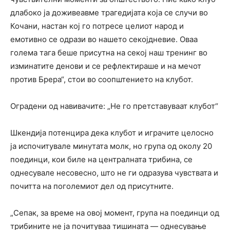
длабоко ја доживеавме трагедијата која се случи во
Кочани, настан кој го потресе целиот народ и
емотивно се одрази во нашето секојдневие. Оваа
голема тага беше присутна на секој наш тренинг во
изминатите денови и се рефлектираше и на мечот
против Брера“, стои во соопштението на клубот.
Оградени од навивачите: „Не го претставуваат клубот“
Шкендија потенцира дека клубот и играчите целосно
ја испочитувале минутата молк, но група од околу 20
поединци, кои биле на централната трибина, се
однесувале несовесно, што не ги одразува чувствата и
почитта на поголемиот дел од присутните.
„Сепак, за време на овој момент, група на поединци од
трибините не ја почитуваа тишината — однесување