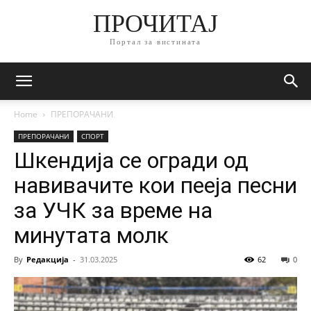
ПРОЧИТАЈ
Портал за вистината
Home
ПРЕПОРАЧАНИ
ПРЕПОРАЧАНИ
СПОРТ
Шкендија се огради од
навивачите кои пееја песни
за УЧК за време на
минутата молк
By
Редакција
-
31.03.2025
62
0