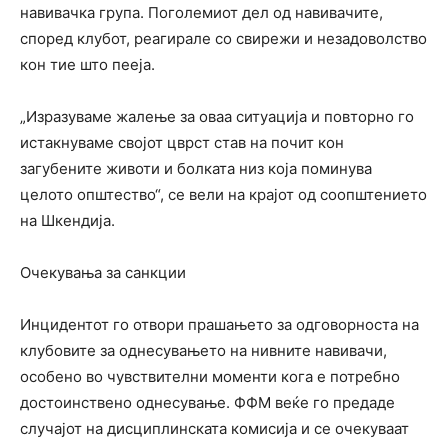
навивачка група. Поголемиот дел од навивачите,
според клубот, реагирале со свирежи и незадоволство
кон тие што пееја.
„Изразуваме жалење за оваа ситуација и повторно го
истакнуваме својот цврст став на почит кон
загубените животи и болката низ која поминува
целото општество“, се вели на крајот од соопштението
на Шкендија.
Очекувања за санкции
Инцидентот го отвори прашањето за одговорноста на
клубовите за однесувањето на нивните навивачи,
особено во чувствителни моменти кога е потребно
достоинствено однесување. ФФМ веќе го предаде
случајот на дисциплинската комисија и се очекуваат