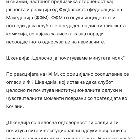
и снимки, настанот предизвика огорченост кај
јавноста и реакција од Фудбалската федерација на
Македонија (ФФМ). ФФМ го осуди инцидентот и
потврди дека клубот е предаден на дисциплинската
комисија, со најава за висока казна поради
несоодветното однесување на навивачите.
Шкендија: „Целосно ја почитувавме минутата молк“
По реакцијата на ФФМ, со официјално соопштение се
огласи и ФК Шкендија, кој истакна дека клубот
целосно ги почитува институционалните одлуки и
чувствителните моменти поврзани со трагедијата во
Кочани.
„Шкендија со целосна одговорност ги следи и ги
почитува сите институционални одлуки поврзани со
чувствителни моменти за општеството. Ние како клуб