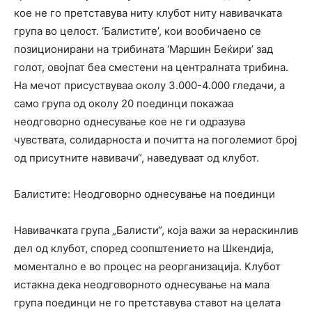
кое не го претставува ниту клубот ниту навивачката
група во целост. ‘Балистите’, кои вообичаено се
позиционирани на трибината ‘Маршин Беќири’ зад
голот, овојпат беа сместени на централната трибина.
На мечот присуствуваа околу 3.000-4.000 гледачи, а
само група од околу 20 поединци покажаа
неодговорно однесување кое не ги одразува
чувствата, солидарноста и почитта на поголемиот број
од присутните навивачи“, наведуваат од клубот.
Балистите: Неодговорно однесување на поединци
Навивачката група „Балисти“, која важи за нераскинлив
дел од клубот, според соопштението на Шкендија,
моментално е во процес на реорганизација. Клубот
истакна дека неодговорното однесување на мала
група поединци не го претставува ставот на целата