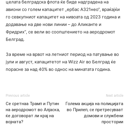
целата белградска флота ќе биде надградена на
авиони со голем капацитет „ербас А321нео“, враќајќи
го севкупниот капацитет на нивоата од 2023 година и
додавање на две нови линии – до Аликанте и
Фридрих“, се вели во соопштението на аеродромот
Белград.
За време на врвот на летниот период на патување во
јули и август, капацитетот на Wizz Air во Белград ќе
порасне за над 40% во однос на минатата година.
Previous article
Next article
Се сретнаа Трамп и Путин
Голема акција на полицијата
на аеродромот во Алјаска,
во Прилеп, се претресуваат
ќе договорат ли крај на
домови и службени
војната?
простории