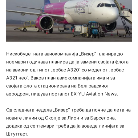
Нискобуџетната авиокомпанија „Визер“ планира до
ноември годинава планира да ја замени својата флота
на авиони од типот „ербас А320“ со моделот „ербас
А321 нео“. Ваков план авиокомпанијата има и за
својата флота стационирана на Белградскиот
аеродром, пишува порталот EX-YU Aviation News.
Од следната недела „Визер“ треба да почне да лета на
новите линии од Скопје за Лион и за Барселона,
додека од септември треба да ја воведе линијата за
Штутгарт.