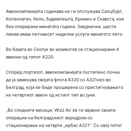
Авиокомпанијата годинава не ги опслужува Салцбург,
Копенхаген, Келн, Будимпешта, Бремен и Скавста, кои
беа оперирани минатата година. Заеднички, шесте
линии имаа петнаесет неделни услуги минатото лето.
Во базата во Скопје во моментов се стационирани 4
авиони од типот А320.
Според порталот, авиокомпанијата постепено почна
да ја заменува својата флота А320 со А321нео во
Белград, која ќе биде проширена со пристигнувањето
на четвртиот авион од истиот тип во јуни.
„Во следните месеци, Wizz Air ќе ги зајакне своите
операции на белградскиот аеродром со
стационирање на четврти „ербас А321“. Со овој потег