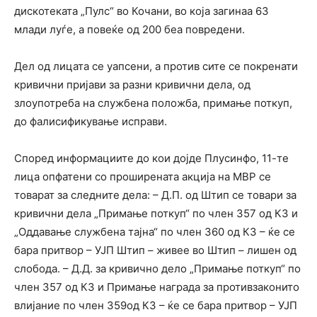
дискотеката „Пулс“ во Кочани, во која загинаа 63
млади луѓе, а повеќе од 200 беа повредени.
Дел од лицата се уапсени, а против сите се покренати
кривични пријави за разни кривични дела, од
злоупотреба на службена положба, примање поткуп,
до фалисификување исправи.
Според информациите до кои дојде Плусинфо, 11-те
лица опфатени со проширената акција на МВР се
товарат за следните дела: – Д.П. од Штип се товари за
кривични дела „Примање поткуп“ по член 357 од КЗ и
„Оддавање службена тајна“ по член 360 од КЗ – ќе се
бара притвор – УЈП Штип – живее во Штип – лишен од
слобода. – Д.Д. за кривично дело „Примање поткуп“ по
член 357 од КЗ и Примање награда за противзаконито
влијание по член 359од КЗ – ќе се бара притвор – УЈП