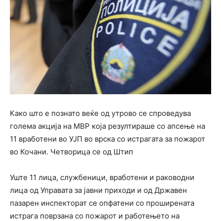
Како што е познато веќе од утрово се спроведува
голема акција на МВР која резултираше со апсење на
11 вработени во УЈП во врска со истрагата за пожарот
во Кочани. Четворица се од Штип
Уште 11 лица, службеници, вработени и раководни
лица од Управата за јавни приходи и од Државен
пазарен инспекторат се опфатени со проширената
истрага поврзана со пожарот и работењето на