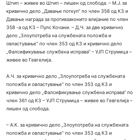
Штип – живее во Штип – лишен од слобода. – М.Ј. за
кривично дело „Давање поткуп“ по член 358 од КЗ и
Давање награда за противзаконито влијание по член
358 -а од КЗ – Пулс Кочани. – Д.Ч. за две кривично
дело „Злоупотреба на службената положба и
овластување“ по член 353 од КЗ и кривично дело
„Фалсификување службена исправа“ – УЈП Струмица –
живее во Гевгелија.
А.Ч. за кривично дело „Злоупотреба на службената
положба и овластување“ по член 353 од КЗ и
кривично дело „Фалсификување службена исправа“ по
член 361 од КЗ – УЈП Струмица – живее во Гевгелија –
лишен од слобода.
– А.К. за кривично дело „Злоупотреба на службената
положба и овластување“ по член 353 од КЗ и