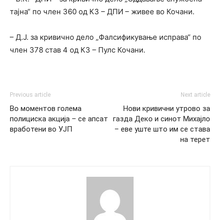
тајна“ по член 360 од КЗ – ДПИ – живее во Кочани.
– Д.Ј. за кривично дело „Фалсификување исправа“ по
член 378 став 4 од КЗ – Пулс Кочани.
Previous article
Next article
Во моментов голема
Нови кривични утрово за
полициска акција – се апсат
газда Деко и синот Михајло
вработени во УЈП
– еве уште што им се става
на терет