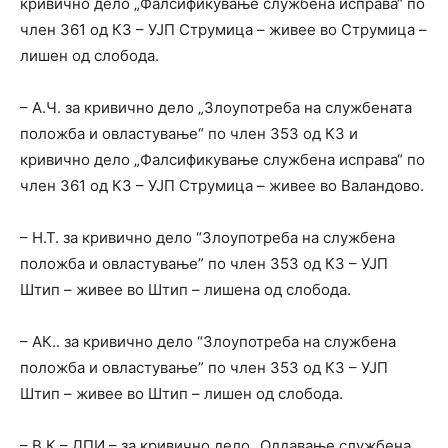
кривично дело „Фалсификување службена исправа“ по
член 361 од КЗ – УЈП Струмица – живее во Струмица –
лишен од слобода.
– А.Ч. за кривично дело „Злоупотреба на службената
положба и овластување“ по член 353 од КЗ и
кривично дело „Фалсификување службена исправа“ по
член 361 од КЗ – УЈП Струмица – живее во Валандово.
– Н.Т. за кривично дело “Злоупотреба на службена
положба и овластување” по член 353 од КЗ – УЈП
Штип – живее во Штип – лишена од слобода.
– АК.. за кривично дело “Злоупотреба на службена
положба и овластување” по член 353 од КЗ – УЈП
Штип – живее во Штип – лишен од слобода.
– В.К.– ДПИ – за кривично дело „Оддавање службена