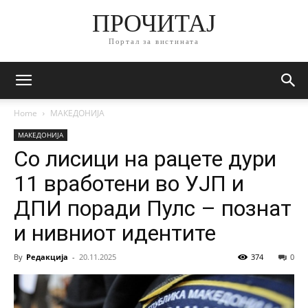
ПРОЧИТАЈ
Портал за вистината
Home
МАКЕДОНИЈА
МАКЕДОНИЈА
Со лисици на рацете дури
11 вработени во УЈП и
ДПИ поради Пулс – познат
и нивниот идентите
By
Редакција
-
20.11.2025
374
0