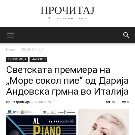
ПРОЧИТАЈ
Портал за вистината
Home
ЕКОНОМИЈА
ЕКОНОМИЈА
МАГАЗИН
Светската премиера на
„Море сокол пие“ од Дарија
Андовска грмна во Италија
By
Редакција
-
14.08.2025
84
0