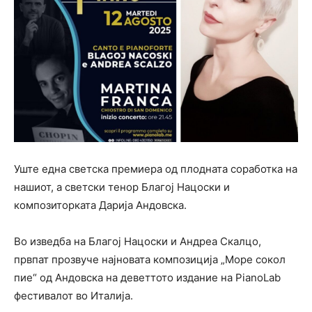
Уште една светска премиера од плодната соработка на
нашиот, а светски тенор Благој Нацоски и
композиторката Дарија Андовска.
Во изведба на Благој Нацоски и Андреа Скалцо,
првпат прозвуче најновата композиција „Море сокол
пие“ од Андовска на деветтото издание на PianoLab
фестивалот во Италија.