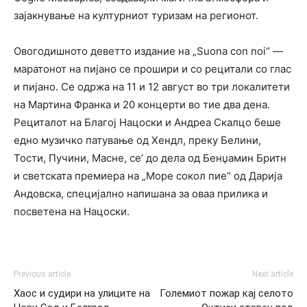
зајакнување на културниот туризам на регионот.
Овогодишното деветто издание на „Suona con noi“ —
маратонот на пијано се прошири и со рецитали со глас
и пијано. Се одржа на 11 и 12 август во три локалитети
на Мартина Франка и 20 концерти во тие два дена.
Рециталот на Благој Нацоски и Андреа Скалцо беше
едно музичко патување од Хендл, преку Белини,
Тости, Пучини, Масне, се’ до дела од Бенџамин Бритн
и светската премиера на „Море сокол пие“ од Дарија
Андовска, специјално напишана за оваа прилика и
посветена на Нацоски.
Previous article
Next article
Хаос и судири на улиците на
Големиот пожар кај селото