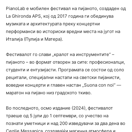
PianoLab е мобилен фестивал на пијаното, создаден од
La Ghironda APS, кој од 2017 година ги обединува
музиката и архитектурата преку концертни
перформанси во историски вредни места на југот на
Италија (Пулија и Матера).
Фестивалот го слави „кралот на инструментите“ –
пијаното – во формат отворен за сите: професионалци,
студенти и ентузијасти. Програмата се состои од соло
рецитали, специјални настапи на светски пијанисти,
воведни концерти и главен настан „Suona con noi“ —
маратон на пијано низ градското ткиво.
Во последното, осмо издание (2024), фестивалот
траеше од 5 јули до 1 септември, со учество на
познати уметници и над 200 изведувачи за два дена во
Ceglie Messapica, создавајќи магична атмосфера и