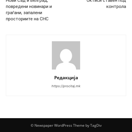
Нови Сад и Белград,
Октиси ставен под
повредени новинари и
контрола
граѓани, запалени
просториите на СНС
Редакција
https://procitaj.mk
© Newspaper WordPress Theme by TagDiv