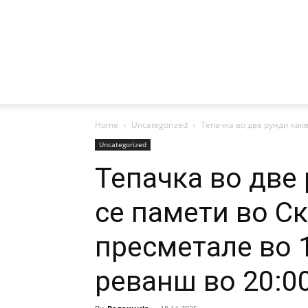
Home
Uncategorized
Тепачка во две рунди каква
Uncategorized
Тепачка во две
се памети во Ск
пресметале во 1
реванш во 20:0