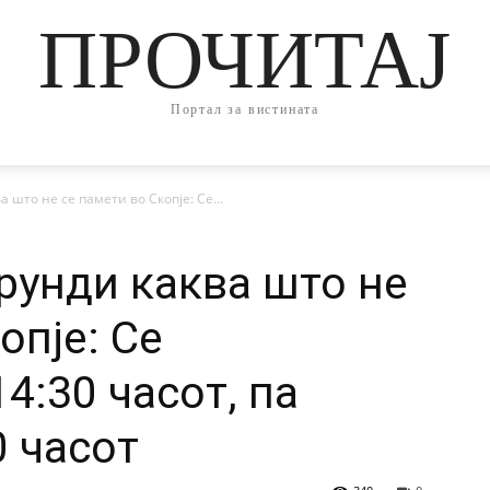
ПРОЧИТАЈ
Портал за вистината
 што не се памети во Скопје: Се...
 рунди каква што не
опје: Се
4:30 часот, па
0 часот