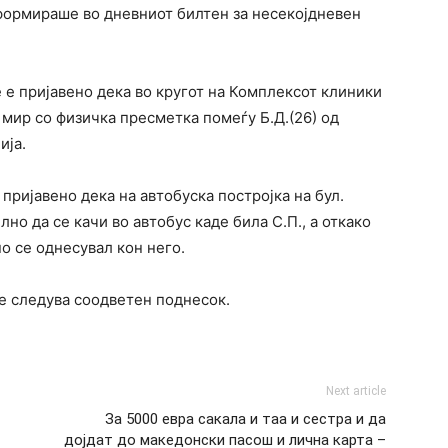
формираше во дневниот билтен за несекојдневен
је е пријавено дека во кругот на Комплексот клиники
 мир со физичка пресметка помеѓу Б.Д.(26) од
ија.
 пријавено дека на автобуска постројка на бул.
лно да се качи во автобус каде била С.П., а откако
но се однесувал кон него.
е следува соодветен поднесок.
Next article
За 5000 евра сакала и таа и сестра и да
дојдат до македонски пасош и лична карта –