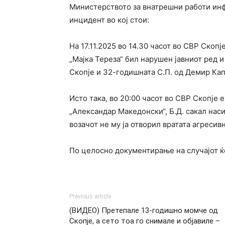
Министерството за внатрешни работи ин
инцидент во кој стои:
На 17.11.2025 во 14.30 часот во СВР Скоп
„Мајка Тереза“ бил нарушен јавниот ред и
Скопје и 32-годишната С.П. од Демир Кап
Исто така, во 20:00 часот во СВР Скопје е
„Александар Македонски“, Б.Д. сакал наси
возачот не му ја отворил вратата агресив
По целосно документирање на случајот ќ
Previous article
(ВИДЕО) Претепале 13-годишно момче од
Скопје, а сето тоа го снимале и објавиле –