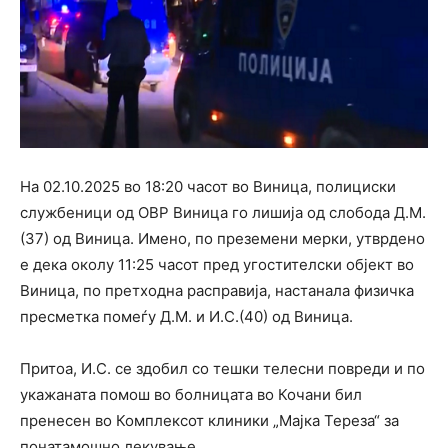
На 02.10.2025 во 18:20 часот во Виница, полициски
службеници од ОВР Виница го лишија од слобода Д.М.
(37) од Виница. Имено, по преземени мерки, утврдено
е дека околу 11:25 часот пред угостителски објект во
Виница, по претходна расправија, настанала физичка
пресметка помеѓу Д.М. и И.С.(40) од Виница.
Притоа, И.С. се здобил со тешки телесни повреди и по
укажаната помош во болницата во Кочани бил
пренесен во Комплексот клиники „Мајка Тереза“ за
понатамошно лекување.