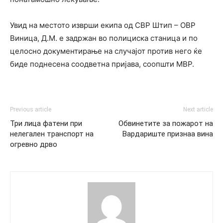
Увид на местото изврши екипа од СВР Штип – ОВР
Виница, Д.М. е задржан во полициска станица и по
целосно документирање на случајот против него ќе
биде поднесена соодветна пријава, соопшти МВР.
Previous article
Next article
Три лица фатени при
Обвинетите за пожарот на
нелегален транспорт на
Вардариште признаа вина
огревно дрво