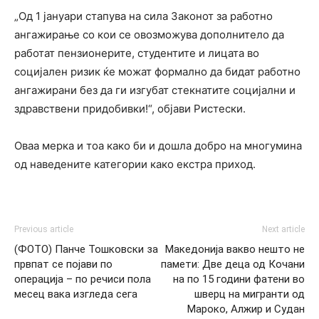
„Од 1 јануари стапува на сила Законот за работно
ангажирање со кои се овозможува дополнитело да
работат пензионерите, студентите и лицата во
социјален ризик ќе можат формално да бидат работно
ангажирани без да ги изгубат стекнатите социјални и
здравствени придобивки!“, објави Ристески.
Оваа мерка и тоа како би и дошла добро на многумина
од наведените категории како екстра приход.
Previous article
Next article
(ФОТО) Панче Тошковски за
Македонија вакво нешто не
првпат се појави по
памети: Две деца од Кочани
операција – по речиси пола
на по 15 години фатени во
месец вака изгледа сега
шверц на мигранти од
Мароко, Алжир и Судан