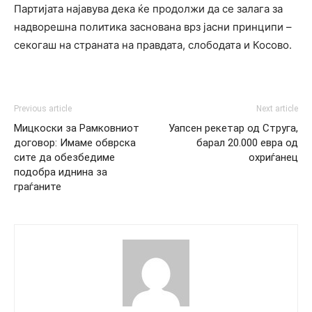
Партијата најавува дека ќе продолжи да се залага за
надворешна политика заснована врз јасни принципи –
секогаш на страната на правдата, слободата и Косово.
Previous article
Next article
Мицкоски за Рамковниот
Уапсен рекетар од Струга,
договор: Имаме обврска
барал 20.000 евра од
сите да обезбедиме
охриѓанец
подобра иднина за
граѓаните