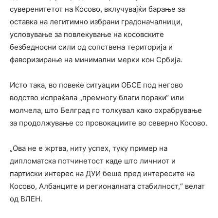
суверенитетот на Косово, вклучувајќи барање за
оставка на легитимно избрани градоначалници,
условување за повлекување на косовските
безбедносни сили од сопствена територија и
фаворизирање на минимални мерки кон Србија.
Исто така, во повеќе ситуации ОБСЕ под негово
водство испраќала „премногу благи пораки“ или
молчела, што Белград го толкувал како охрабрување
за продолжување со провокациите во северно Косово.
„Ова не е жртва, ниту успех, туку пример на
дипломатска потчинетост каде што личниот и
партиски интерес на ДУИ беше пред интересите на
Косово, Албанците и регионалната стабилност,“ велат
од ВЛЕН.