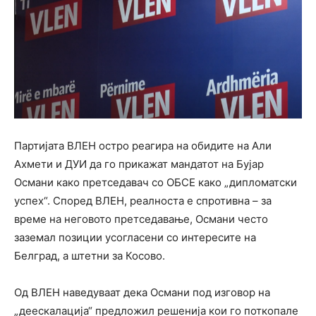
Партијата ВЛЕН остро реагира на обидите на Али
Ахмети и ДУИ да го прикажат мандатот на Бујар
Османи како претседавач со ОБСЕ како „дипломатски
успех“. Според ВЛЕН, реалноста е спротивна – за
време на неговото претседавање, Османи често
заземал позиции усогласени со интересите на
Белград, а штетни за Косово.
Од ВЛЕН наведуваат дека Османи под изговор на
„деескалација“ предложил решенија кои го поткопале