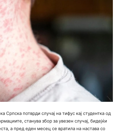
ка Српска потврди случај на тифус кај студентка од
рмациите, станува збор за увезен случај, бидејќи
ста, а пред еден месец се вратила на настава со