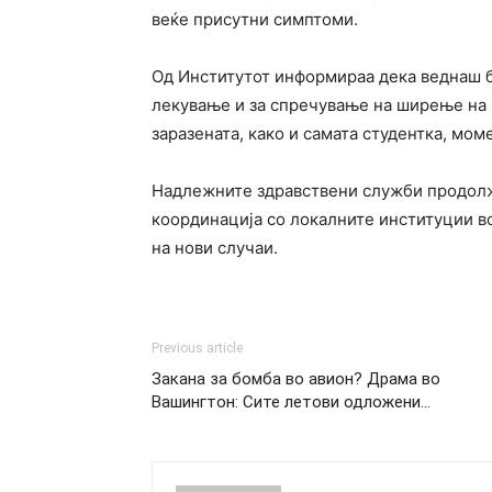
веќе присутни симптоми.
Од Институтот информираа дека веднаш б
лекување и за спречување на ширење на и
заразената, како и самата студентка, мом
Надлежните здравствени служби продолжу
координација со локалните институции во
на нови случаи.
Previous article
Закана за бомба во авион? Драма во
Вашингтон: Сите летови одложени…