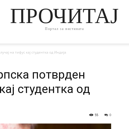
ПРОЧИТАЈ
Портал за вистината
лучај на тифус кај студентка од Индија
рпска потврден
 кај студентка од
55
0