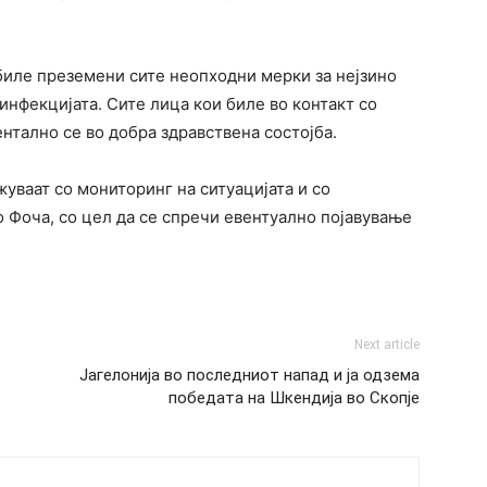
иле преземени сите неопходни мерки за нејзино
нфекцијата. Сите лица кои биле во контакт со
ентално се во добра здравствена состојба.
ваат со мониторинг на ситуацијата и со
 Фоча, со цел да се спречи евентуално појавување
Next article
Јагелонија во последниот напад и ја одзема
победата на Шкендија во Скопје