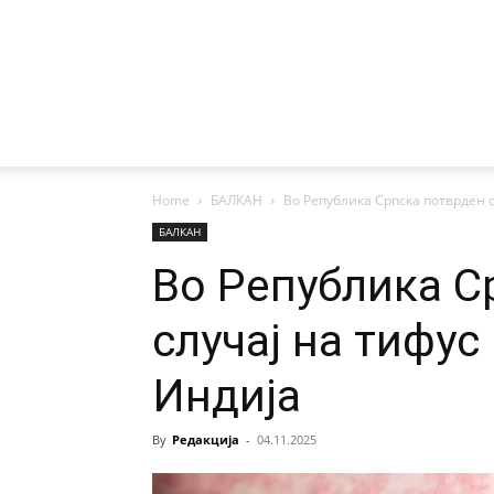
Home
БАЛКАН
Во Република Српска потврден с
БАЛКАН
Во Република С
случај на тифус
Индија
By
Редакција
-
04.11.2025