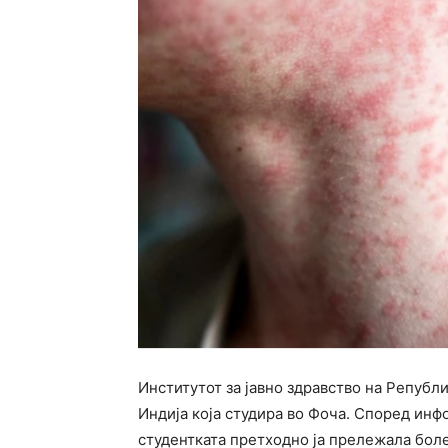
Институтот за јавно здравство на Републи
Индија која студира во Фоча. Според инфо
студентката претходно ја прележала боле