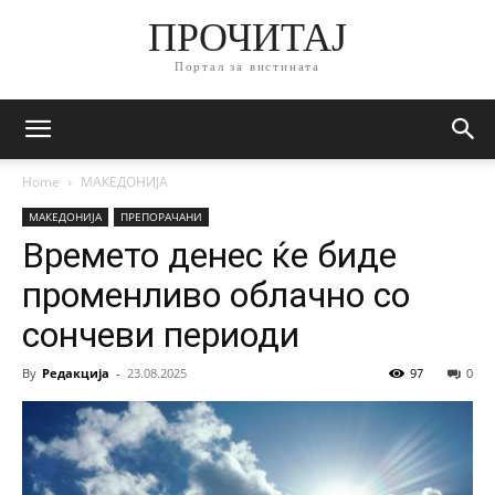
ПРОЧИТАЈ
Портал за вистината
Home
МАКЕДОНИЈА
МАКЕДОНИЈА
ПРЕПОРАЧАНИ
Времето денес ќе биде
променливо облачно со
сончеви периоди
By
Редакција
-
23.08.2025
97
0