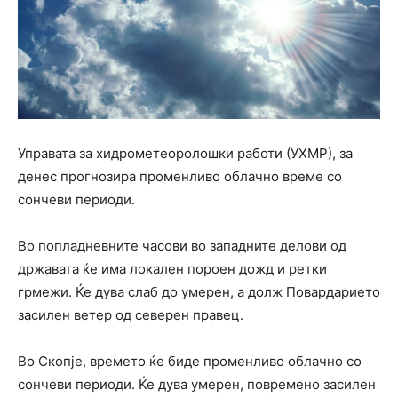
Управата за хидрометеоролошки работи (УХМР), за
денес прогнозира променливо облачно време со
сончеви периоди.
Во попладневните часови во западните делови од
државата ќе има локален пороен дожд и ретки
грмежи. Ќе дува слаб до умерен, а долж Повардарието
засилен ветер од северен правец.
Во Скопје, времето ќе биде променливо облачно со
сончеви периоди. Ќе дува умерен, повремено засилен