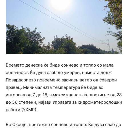
Времето денеска ќе биде сончево и топло со мала
облачност. Ќе дува слаб до умерен, наместа долж
Повардарието повремено засилен ветер од северен
правец. Минималната температура ќе биде во
интервал од 7 до 18, а максималната ќе достигне од 28
до 36 степени, најави Управата за хидрометеоролошки
работи (УХМР).
Во Скопје, претежно сончево и топло. Ќе дува слаб до