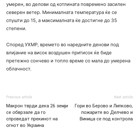
умерен, во делови од котлината повремено засилен
северен ветер. Минималната температура ќе се
спушти до 15, а максималната ќе достигне до 35
степени.
Според УХМР, времето во наредните денови под
влијание на висок воздушен притисок ќе биде
претежно сончево и топло време со мала до умерена
облачност.
Previous article
Next article
Макрон тврди дека 26 земји
Гори во Берово и Липково,
се обврзале да го
пожарите во Делчево и
спроведат прекинот на
Виница се под контрола
огнот во Украина