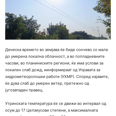
Денеска времето во земјава ќе биде сончево со мала
до умерена локална облачност, а во попладневните
часови, во планиниските региони, ќе има услови за
локален слаб дожд, иинформираат од Управата за
хидрометеоролошки работи (УХМР). Според најавите,
ќе дува слаб до умерен ветер, претежно од
југозападен правец.
Утринската температура ќе се движи во интервал од
осум до 17 Целзиусови степени, а максималната