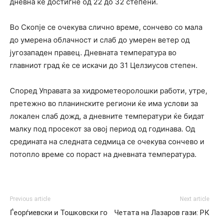
дневна ќе достигне од 22 до 32 степени.
Во Скопје се очекува слично време, сончево со мала
до умерена облачност и слаб до умерен ветер од
југозападен правец. Дневната температура во
главниот град ќе се искачи до 31 Целзиусов степен.
Според Управата за хидрометеоролошки работи, утре,
претежно во планинските региони ќе има услови за
локален слаб дожд, а дневните температури ќе бидат
малку под просекот за овој период од годинава. Од
средината на следната седмица се очекува сончево и
потопло време со пораст на дневната температура.
Previous article
Next article
Ѓеорѓиевски и Тошковски го
Четата на Лазаров гази: РК