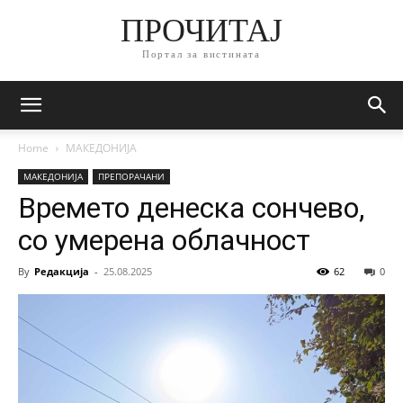
ПРОЧИТАЈ
Портал за вистината
Home
МАКЕДОНИЈА
МАКЕДОНИЈА
ПРЕПОРАЧАНИ
Времето денеска сончево,
со умерена облачност
By
Редакција
-
25.08.2025
62
0