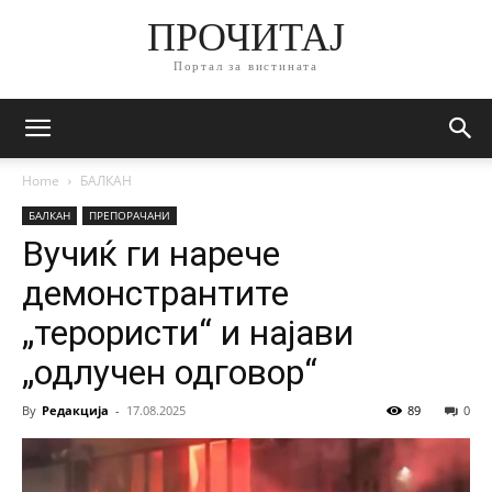
ПРОЧИТАЈ
Портал за вистината
Home
БАЛКАН
БАЛКАН
ПРЕПОРАЧАНИ
Вучиќ ги нарече
демонстрантите
„терористи“ и најави
„одлучен одговор“
By
Редакција
-
17.08.2025
89
0