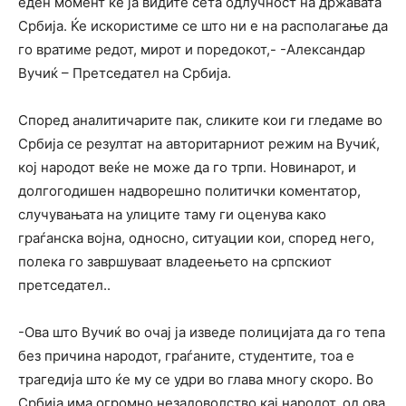
еден момент ќе ја видите сета одлучност на државата
Србија. Ќе искористиме се што ни е на располагање да
го вратиме редот, мирот и поредокот,- -Александар
Вучиќ – Претседател на Србија.
Според аналитичарите пак, сликите кои ги гледаме во
Србија се резултат на авторитарниот режим на Вучиќ,
кој народот веќе не може да го трпи. Новинарот, и
долгогодишен надворешно политички коментатор,
случувањата на улиците таму ги оценува како
граѓанска војна, односно, ситуации кои, според него,
полека го завршуваат владеењето на српскиот
претседател..
-Ова што Вучиќ во очај ја изведе полицијата да го тепа
без причина народот, граѓаните, студентите, тоа е
трагедија што ќе му се удри во глава многу скоро. Во
Србија има огромно незадоволство кај народот, од ова