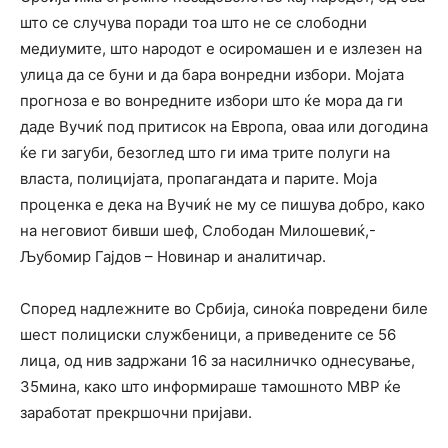
што се случува поради тоа што не се слободни
медиумите, што народот е осиромашен и е излезен на
улица да се буни и да бара вонредни избори. Мојата
прогноза е во вонредните избори што ќе мора да ги
даде Вучиќ под притисок на Европа, оваа или догодина
ќе ги загуби, безоглед што ги има трите полуги на
власта, полицијата, пропагандата и парите. Моја
проценка е дека на Вучиќ не му се пишува добро, како
на неговиот бивши шеф, Слободан Милошевиќ,-
Љубомир Гајдов – Новинар и аналитичар.
Според надлежните во Србија, синоќа повредени биле
шест полициски службеници, а приведените се 56
лица, од нив задржани 16 за насилничко однесување,
35мина, како што информираше тамошното МВР ќе
заработат прекршочни пријави.