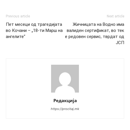
Previous article
Next article
Пет месеци од трагедијата
Жичницата на Водно има
во Кочани – „18-ти Марш на
валиден сертификат, во тек
ангелите“
е редовен сервис, тврдат од
ЈСП
Редакција
https://procitaj.mk