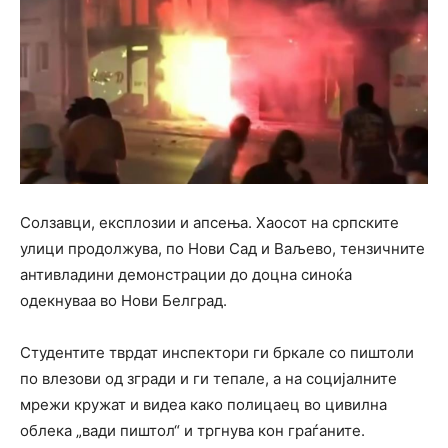
Солзавци, експлозии и апсења. Хаосот на српските
улици продолжува, по Нови Сад и Ваљево, тензичните
антивладини демонстрации до доцна синоќа
одекнуваа во Нови Белград.
Студентите тврдат инспектори ги бркале со пиштоли
по влезови од згради и ги тепале, а на социјалните
мрежи кружат и видеа како полицаец во цивилна
облека „вади пиштол“ и тргнува кон граѓаните.