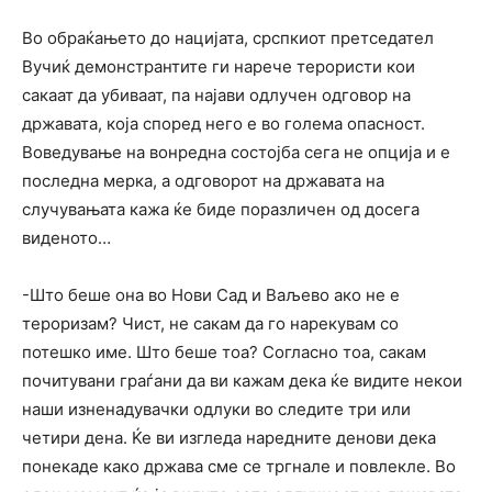
Во обраќањето до нацијата, срспкиот претседател
Вучиќ демонстрантите ги нарече терористи кои
сакаат да убиваат, па најави одлучен одговор на
државата, која според него е во голема опасност.
Воведување на вонредна состојба сега не опција и е
последна мерка, а одговорот на државата на
случувањата кажа ќе биде поразличен од досега
виденото…
-Што беше она во Нови Сад и Ваљево ако не е
тероризам? Чист, не сакам да го нарекувам со
потешко име. Што беше тоа? Согласно тоа, сакам
почитувани граѓани да ви кажам дека ќе видите некои
наши изненадувачки одлуки во следите три или
четири дена. Ќе ви изгледа наредните денови дека
понекаде како држава сме се тргнале и повлекле. Во