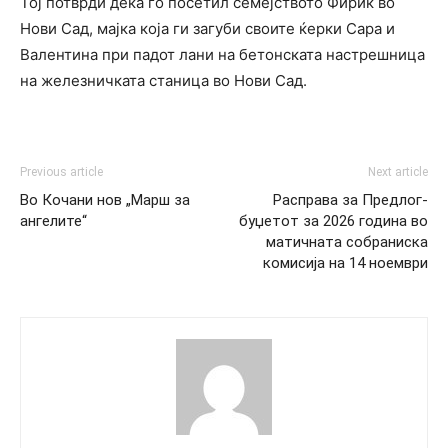
Тој потврди дека го посетил семејството Фириќ во
Нови Сад, мајка која ги загуби своите ќерки Сара и
Валентина при падот лани на бетонската настрешница
на железничката станица во Нови Сад.
Previous article
Next article
Во Кочани нов „Марш за
Расправа за Предлог-
ангелите“
буџетот за 2026 година во
матичната собраниска
комисија на 14 ноември