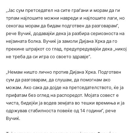
„Јас сум претседател на сите граѓани и морам да ги
трпам најлошите можни навреди и најлошите лаги, но
секогаш морам да бидам подготвен да разговарам“,
рече Вучиќ, додавајќи дека ја разбира сериозноста на
нејзината болка. Вучиќ ја замоли Дијана Хрка да го
прекине штрајкот со глад, предупредувајќи дека „никој
не треба да си игра со своето здравје“.
„Немам ништо лично против Дијана Хрка. Подготвен
сум да разговарам, да слушам, да помогнам ако
можам. Ако сака да дојде на претседателството, ќе ја
прифатам без оглед на распоредот. Мојата совест е
чиста, бидејќи ја водев земјата во тешки времиња и ја
одржував стабилноста повеќе од 14 години“, рече
Вучиќ.