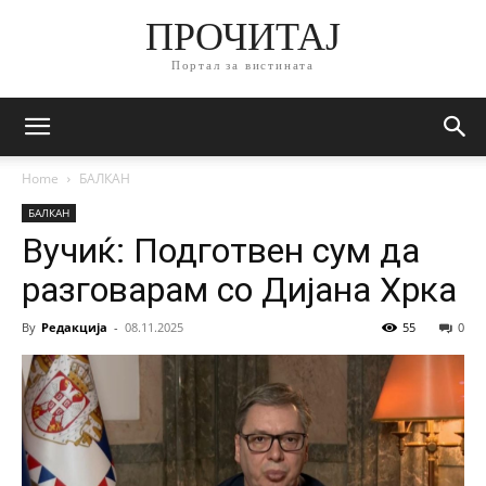
ПРОЧИТАЈ
Портал за вистината
Home
БАЛКАН
БАЛКАН
Вучиќ: Подготвен сум да
разговарам со Дијана Хрка
By
Редакција
-
08.11.2025
55
0