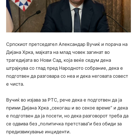
Српскиот претседател Александар Вучиќ и порача на
Дијана Хрка, мајката на млад човек загинат во
трагедијата во Нови Сад, која веќе седум дена
штрајкува со глад пред Народното собрание, дека е
подготвен да разговара со неа и дека неговата совест
е чиста.
Вучиќ во изјава за РТС, рече дека е подготвен да ја
прими Дијана Хрка „секогаш и во секое време“ и дека
е подготвен да ја посети, но дека разговорот треба да
се одвива без „политичка претстава“и без обиди за
предизвикување инциденти.